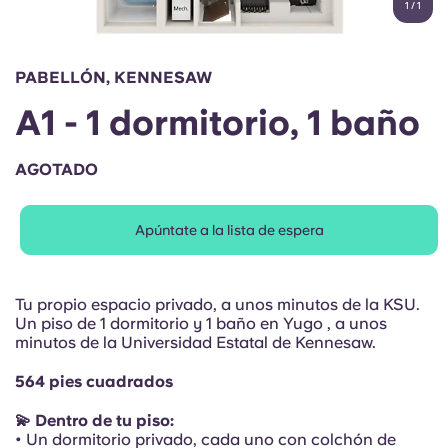
1
/
1
English (GB)
Elige un país
Reserva ahora
Elige una ciudad
English (US)
PABELLÓN, KENNESAW
Elige una residencia
A1 - 1 dormitorio, 1 baño
Chinese
Iniciar sesión
AGOTADO
Español
Apúntate a la lista de espera
Català
Deutsch
Tu propio espacio privado, a unos minutos de la KSU.
Un piso de 1 dormitorio y 1 baño en Yugo , a unos
minutos de la Universidad Estatal de Kennesaw.
Italian
564 pies cuadrados
French
💫 Dentro de tu piso:
• Un dormitorio privado, cada uno con colchón de