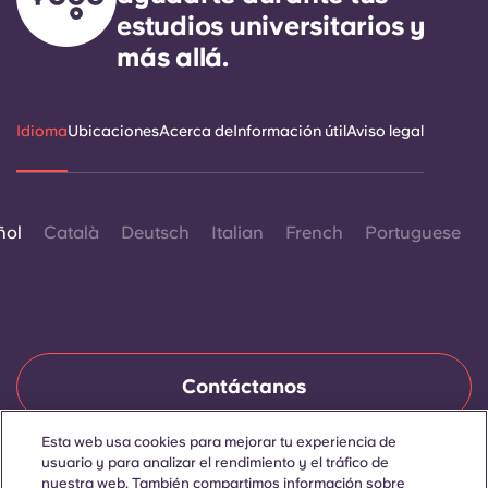
estudios universitarios y
más allá.
Idioma
Ubicaciones
Acerca de
Información útil
Aviso legal
ñol
Català
Deutsch
Italian
French
Portuguese
Contáctanos
Esta web usa cookies para mejorar tu experiencia de
usuario y para analizar el rendimiento y el tráfico de
© 2026. Todos los derechos reservados.
nuestra web. También compartimos información sobre