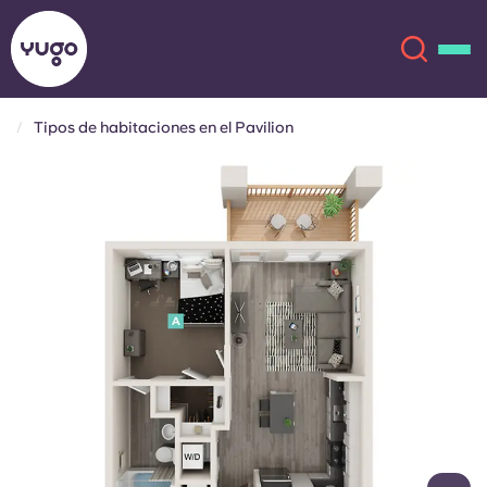
Tipos de habitaciones en el Pavilion
Acerca de
English (GB)
English (US)
Ubicaciones
Chinese
Español
Más
Català
Deutsch
Italian
French
Cuenta
Idioma
Portuguese