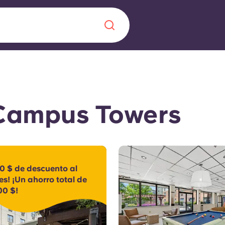
Chinese
Español
Català
 Campus Towers
Quiénes somos
a nueva era
iantes
50 $ de descuento al
Preguntas frecu
s! ¡Un ahorro total de
00 $!
lsa la innovación,
 estudiantes.
Blog