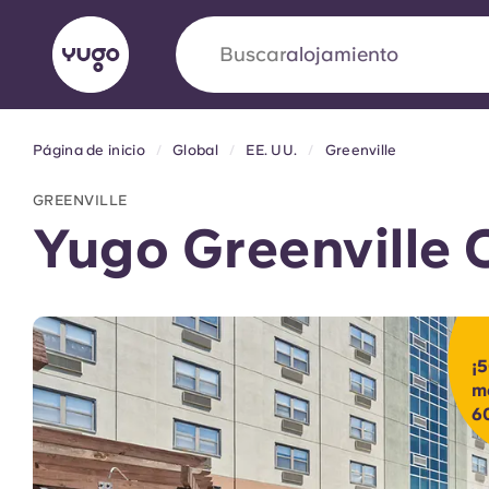
Buscar
alojamiento
Página de inicio
Global
EE. UU.
Greenville
English (GB)
English (US)
Acerca de
Ubicaciones
Más
GREENVILLE
Portuguese
Yugo Greenville
Yugo VCARB: Impulsando un
en el alojamiento para estud
¡
me
6
La colaboración pionera Yugocon VCARB impu
la ambición y momentos inolvidables para los