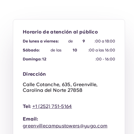
Horario de atención al público
De lunes a viernes:
de
9
:00 a 18:00
Sábado:
de las
10
:00 a las 16:00
Domingo: 12
:00 - 16:00
Dirección
Calle Cotanche, 635, Greenville,
Carolina del Norte 27858
Tel:
+1 (252) 751-5164
Email:
greenvillecampustowers@yugo.com