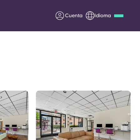
Cuenta
Idioma
Deutsch
Italian
French
Apply Now
Colabora con Yugo
entes
Información para los
padres
Ponte en contacto con
nosotros