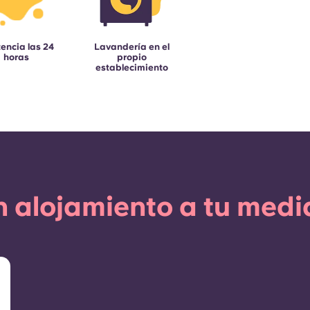
tencia las 24
Lavandería en el
horas
propio
establecimiento
 alojamiento a tu med