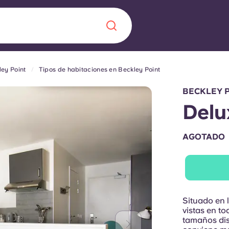
ley Point
Tipos de habitaciones en Beckley Point
Chinese
Español
Català
BECKLEY 
Delu
AGOTADO
Quiénes somos
a nueva era
iantes
Preguntas frecu
lsa la innovación,
Situado en 
 estudiantes.
Blog
vistas en to
tamaños disp