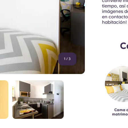
conviene má
tiempo, así
imágenes de
en contacto
habitación!
C
1
/
3
Cama 
matrimo