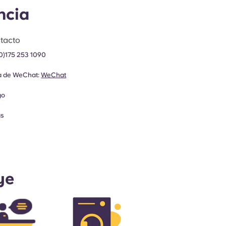
ncia
tacto
0)175 253 1090
ia de WeChat:
WeChat
go
as
ye