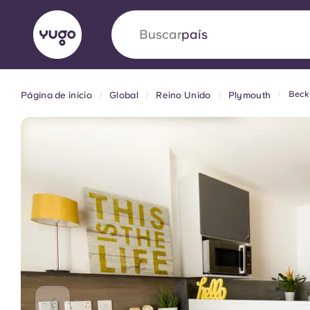
Buscar
universidad
Beck
Página de inicio
Global
Reino Unido
Plymouth
English (GB)
English (US)
Acerca de
Ubicaciones
Más
Portuguese
Yugo VCARB: Impulsando un
en el alojamiento para estud
La colaboración pionera Yugocon VCARB impu
la ambición y momentos inolvidables para los