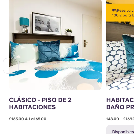
💸¡Reserva c
100 £ para l
CLÁSICO - PISO DE 2
HABITAC
HABITACIONES
BAÑO PR
£165.00 A La165.00
148.00 – £169
Disponibles