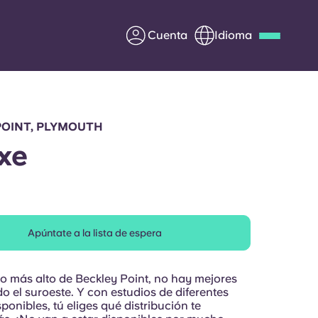
Cuenta
Idioma
Deutsch
Italian
French
Apply Now
POINT, PLYMOUTH
xe
Colabora con Yugo
Apúntate a la lista de espera
entes
Información para los
padres
lo más alto de Beckley Point, no hay mejores
Ponte en contacto con
do el suroeste. Y con estudios de diferentes
onibles, tú eliges qué distribución te
nosotros