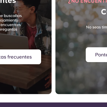
ntes
¿NO ENCUENTR
C
ue buscabas
lojamiento
 encuentres
No seas tím
 preguntas
Pont
tas frecuentes