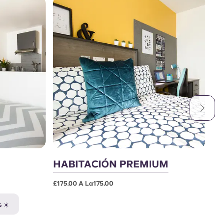
HABITACIÓN PREMIUM
P
£175.00 A La175.00
£2
 ☀️