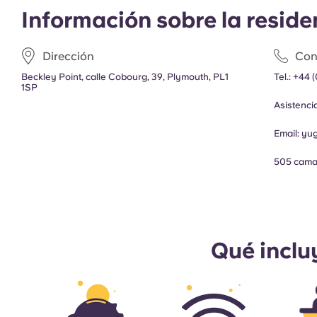
Información sobre la reside
Dirección
Con
Beckley Point, calle Cobourg, 39, Plymouth, PL1
Tel.:
+44 (
1SP
Asistenc
Email:
yu
505 cam
Qué inclu