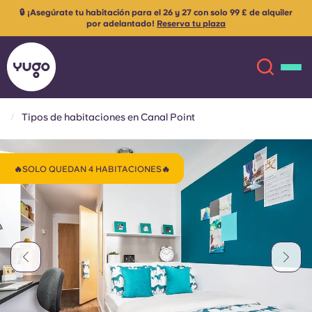
🔒 ¡Asegúrate tu habitación para el 26 y 27 con solo 99 £ de alquiler
por adelantado!
Reserva tu plaza
Tipos de habitaciones en Canal Point
Acerca de
English (GB)
🔥SOLO QUEDAN 4 HABITACIONES🔥
English (US)
Ubicaciones
Chinese
Español
Más
Català
Deutsch
Italian
French