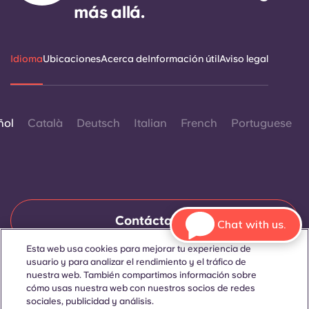
más allá.
Idioma
Ubicaciones
Acerca de
Información útil
Aviso legal
ñol
Català
Deutsch
Italian
French
Portuguese
Contáctanos
Chat with us.
Esta web usa cookies para mejorar tu experiencia de
usuario y para analizar el rendimiento y el tráfico de
nuestra web. También compartimos información sobre
© 2026. Todos los derechos reservados.
Siempre que en esta página web aparezcan palabras que
cómo usas nuestra web con nuestros socios de redes
denoten un género concreto, se refieren a todo el mundo, sin
sociales, publicidad y análisis.