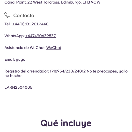
Canal Point, 22 West Tollcross, Edimburgo, EH3 9QW
Contacto
Tel.:
+44(0) 131 201 2440
WhatsApp:
+447490639537
Asistencia de WeChat:
WeChat
Email:
yugo
Registro del arrendador:
1718954/230/24012
No te preocupes, ya lo
he hecho.
LARN2504005
Qué incluye