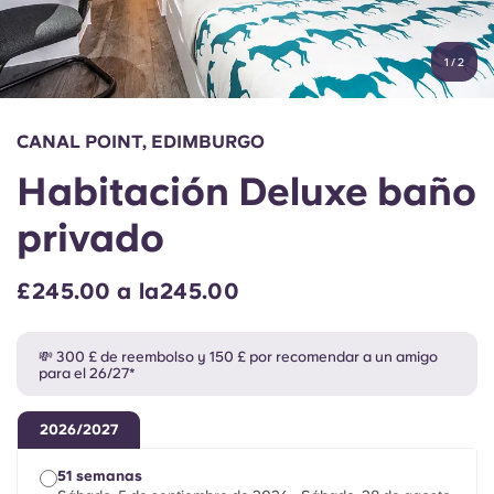
Cuenta
Idioma
Portuguese
1
/
2
English (GB)
Elige un país
Reserva ahora
Elige una ciudad
English (US)
CANAL POINT, EDIMBURGO
Elige una residencia
Habitación Deluxe baño
Chinese
Iniciar sesión
privado
Español
£245.00 a la245.00
Català
💸 300 £ de reembolso y 150 £ por recomendar a un amigo
para el 26/27*
Deutsch
2026/2027
Italian
51 semanas