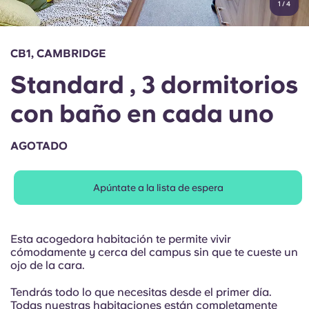
1
/
4
English (GB)
Elige un país
Reserva ahora
Elige una ciudad
English (US)
CB1, CAMBRIDGE
Elige una residencia
Standard , 3 dormitorios
Chinese
Iniciar sesión
con baño en cada uno
Español
AGOTADO
Català
Apúntate a la lista de espera
Deutsch
Italian
Esta acogedora habitación te permite vivir
cómodamente y cerca del campus sin que te cueste un
ojo de la cara.
French
Tendrás todo lo que necesitas desde el primer día.
Todas nuestras habitaciones están completamente