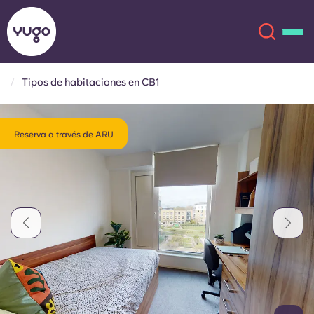
Tipos de habitaciones en CB1
Acerca de
English (GB)
Reserva a través de ARU
English (US)
Ubicaciones
Chinese
Español
Más
Català
Deutsch
Italian
French
Cuenta
Idioma
Portuguese