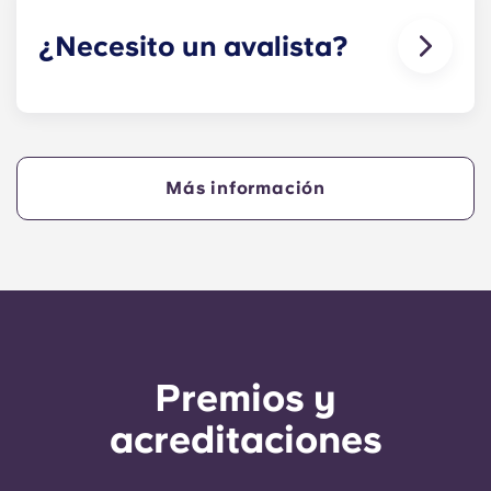
permitimos tener animales en nuestros edificios.
¿Necesito un avalista?
Sí, si vas a pagar el alojamiento a plazos,
necesitarás un avalista que garantice que podrás
hacer los pagos a tiempo.
Más información
Un avalista se hará cargo de los pagos en tu
nombre si tú no puedes hacerlo, por cualquier
motivo. Si tienes dificultades para pagar una
cuota, habla primero con nuestro equipo de
atención al cliente; solo se recurrirá a tu avalista
como último recurso.
Premios y
acreditaciones