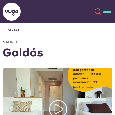
Madrid
Acerca de
English (GB)
MADRID
Galdós
English (US)
Ubicaciones
Chinese
Español
Más
¡Sin gastos de
gestión! - ¡Haz clic
para más
Català
Deutsch
información! 👈
Más información
Italian
French
Cuenta
Idioma
Portuguese