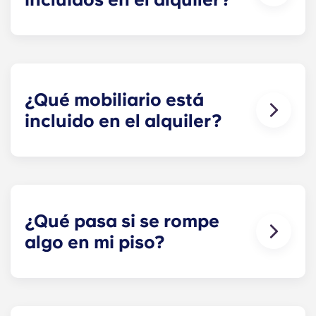
El agua, el gas y la electricidad ya están incluidos
en el alquiler, así que no tienes que preocuparte
por pagar las facturas a tiempo.
¿Qué mobiliario está
incluido en el alquiler?
¡Todos nuestros pisos están totalmente
amueblados! En tu habitación tendrás una cama,
un colchón, un escritorio y espacio para guardar
la ropa y tus cosas personales.
¿Qué pasa si se rompe
Durante tu estancia, puedes decorar tu piso
algo en mi piso?
como más te guste, ¡siempre y cuando lo dejes tal
y como estaba cuando te mudaste!
Podemos echarte una mano. Nuestro equipo de
mantenimiento, siempre tan amable, está a tu
disposición si algo se rompe o no funciona en tu