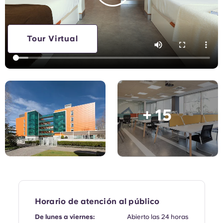
English (GB)
Elige un país
Reserva ahora
Elige una ciudad
English (US)
Tour Virtual
Elige una residencia
Chinese
Iniciar sesión
Español
+ 15
Català
Deutsch
Italian
French
Horario de atención al público
De lunes a viernes:
Abierto las 24 horas