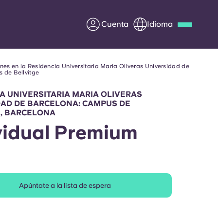
Cuenta
Idioma
nes en la Residencia Universitaria Maria Oliveras Universidad de
Deutsch
Italian
French
 de Bellvitge
Apply Now
A UNIVERSITARIA MARIA OLIVERAS
DAD DE BARCELONA: CAMPUS DE
E, BARCELONA
vidual Premium
Colabora con Yugo
entes
Información para los
padres
Apúntate a la lista de espera
Ponte en contacto con
nosotros