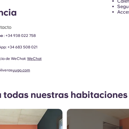
Calef
Segur
ncia
Acces
tacto
no
:
+34 938 022 758
App:
+34 683 508 021
ncia de WeChat:
WeChat
oliveras
yugo.com
a todas nuestras habitaciones