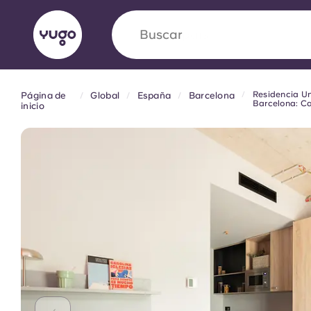
Buscar
país
Residencia Un
Página de
Global
España
Barcelona
English (GB)
English (US)
Barcelona: Ca
inicio
Acerca de
Ubicaciones
Más
Portuguese
Yugo VCARB: Impulsando un
en el alojamiento para estud
La colaboración pionera Yugocon VCARB impu
la ambición y momentos inolvidables para los