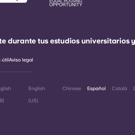
durante tus estudios universitarios y
útil
Aviso legal
glish
English
Chinese
Español
Català
B)
(US)