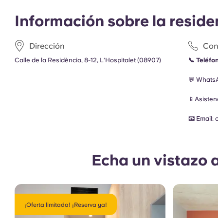
Información sobre la reside
Dirección
Con
Calle de la Residència, 8-12, L’Hospitalet (08907)
📞 Teléfo
💬 Whats
📱Asiste
📧
Email:
Echa un vistazo 
¡Oferta limitada! ¡Reserva ya!