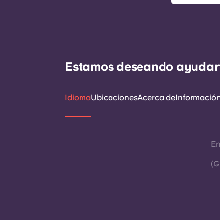
Estamos deseando ayudarte 
Idioma
Ubicaciones
Acerca de
Información 
En
(G