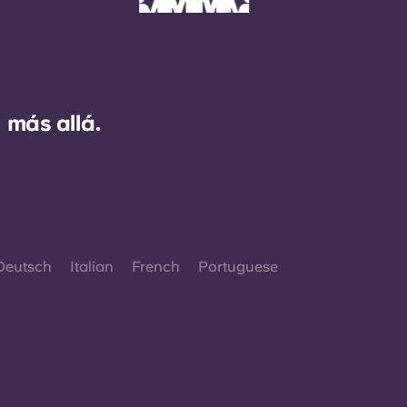
 más allá.
Deutsch
Italian
French
Portuguese