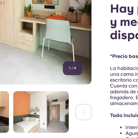
Hay 
y me
disp
*Precio bas
La habitac
1
/
4
una cama in
escritorio c
Cuenta con 
además de u
fregadero. 
almacenamie
Todo inclui
Inter
Agua