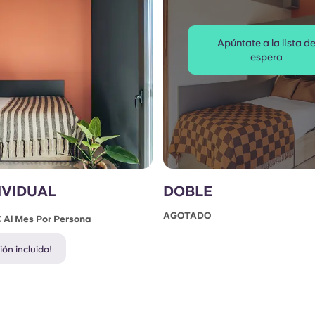
Apúntate a la lista d
espera
IVIDUAL
DOBLE
AGOTADO
 Al Mes Por Persona
ón incluida!