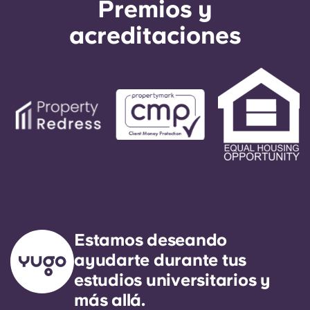
Premios y
servicios como GarantMe o solicitando la
garantía de Visale. Estas soluciones actúan como
acreditaciones
tu avalista y facilitan el proceso de reserva.
Estamos deseando
ayudarte durante tus
estudios universitarios y
más allá.