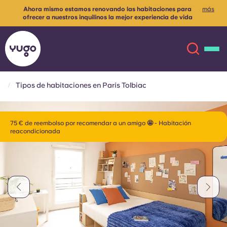
Ahora mismo estamos renovando las habitaciones para
más
ofrecer a nuestros inquilinos la mejor experiencia de vida
posible✨
Ponte en contacto con nosotros para más información
Tipos de habitaciones en París Tolbiac
Acerca de
English (GB)
75 € de reembolso por recomendar a un amigo 🤩 - Habitación
reacondicionada
English (US)
Ubicaciones
Chinese
Español
Más
Català
Deutsch
Italian
French