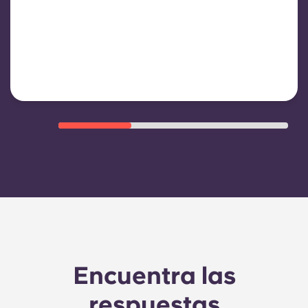
inquilinos. Suele incluir: consumo
de agua, calefacción, gastos
relacionados con las zonas
comunes y otros gastos de
funcionamiento del edificio.
Encuentra las
respuestas