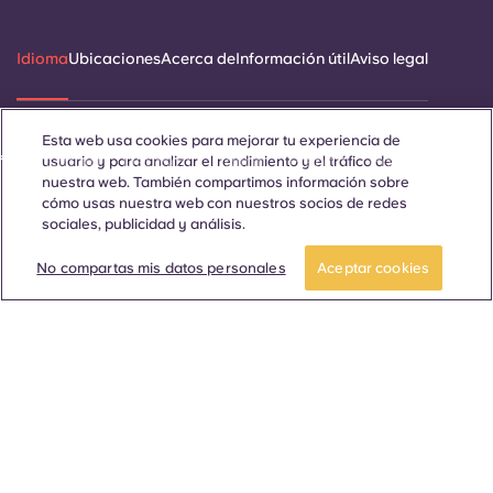
Idioma
Ubicaciones
Acerca de
Información útil
Aviso legal
Esta web usa cookies para mejorar tu experiencia de
ñol
Català
Deutsch
Italian
French
Portuguese
usuario y para analizar el rendimiento y el tráfico de
nuestra web. También compartimos información sobre
cómo usas nuestra web con nuestros socios de redes
sociales, publicidad y análisis.
Reserva ya
No compartas mis datos personales
Aceptar cookies
Contáctanos
© 2026. Todos los derechos reservados.
Siempre que en esta página web aparezcan palabras que
denoten un género concreto, se refieren a todo el mundo, sin
distinción de género.