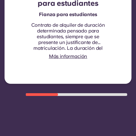
para estudiantes
Fianza para estudiantes
Contrato de alquiler de duración
determinada pensado para
estudiantes, siempre que se
presente un justificante de
matriculación.
La duración del
contrato es de nueve meses. La
Más información
renovación no es automática, pero
se puede ofrecer mediante un
nuevo contrato, siempre que se
cumplan ciertos criterios, como un
buen historial de pagos, un
comportamiento adecuado y la
disponibilidad de habitaciones.