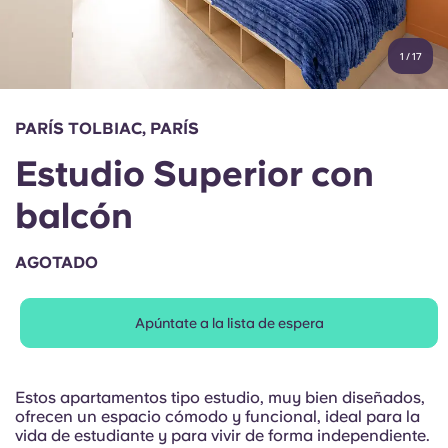
Cuenta
Idioma
Portuguese
1
/
17
English (GB)
Elige un país
Reserva ahora
Elige una ciudad
English (US)
PARÍS TOLBIAC, PARÍS
Elige una residencia
Estudio Superior con
Chinese
Iniciar sesión
balcón
Español
AGOTADO
Català
Apúntate a la lista de espera
Deutsch
Italian
Estos apartamentos tipo estudio, muy bien diseñados,
ofrecen un espacio cómodo y funcional, ideal para la
vida de estudiante y para vivir de forma independiente.