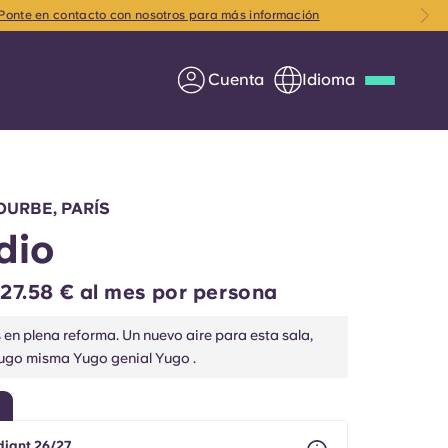
Ponte en contacto con nosotros para más información
Cuenta
Idioma
Deutsch
Italian
French
Apply Now
OURBE, PARÍS
dio
27.58 € al mes por persona
Colabora con Yugo
en plena reforma. Un nuevo aire para esta sala,
ugo misma Yugo genial Yugo .
entes
Información para los
padres
Ponte en contacto con
diant 26/27