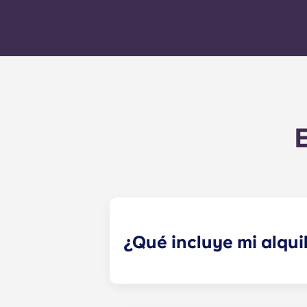
¿Qué incluye mi alqui
Tu pago mensual incluye el alquiler 
edificio (incluido el mantenimient