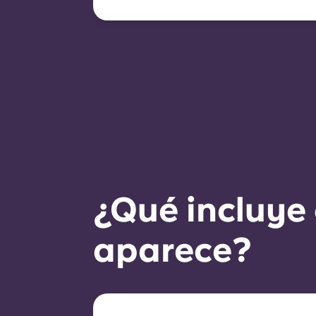
contrato, siempre que se
cumplan ciertos criterios,
como un buen historial de
pagos, un comportamiento
adecuado y la
disponibilidad de
habitaciones.
¿Qué incluye 
aparece?