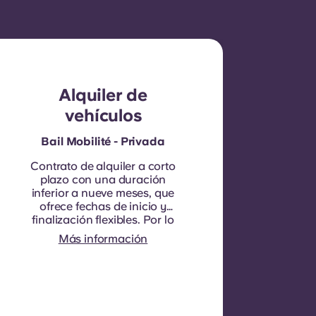
Alquiler de
vehículos
Bail Mobilité - Privada
Contrato de alquiler a corto
plazo con una duración
inferior a nueve meses, que
ofrece fechas de inicio y
finalización flexibles. Por lo
general, el contrato no es
Más información
renovable, aunque se
pueden considerar
excepciones en
circunstancias específicas.