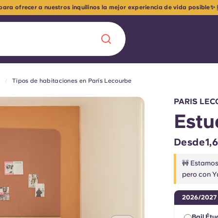
ra ofrecer a nuestros inquilinos la mejor experiencia de vida posible✨
Tipos de habitaciones en París Lecourbe
Chinese
Español
Català
PARIS LEC
Estu
Desde1,6
Quiénes somos
a nueva era
🚧 Estamos 
pero con Y
iantes
Preguntas frecu
2026/2027
lsa la innovación,
 estudiantes.
Blog
Bail Étu