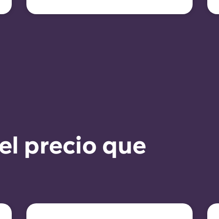
se aplica la indexación del
alquiler.
el precio que