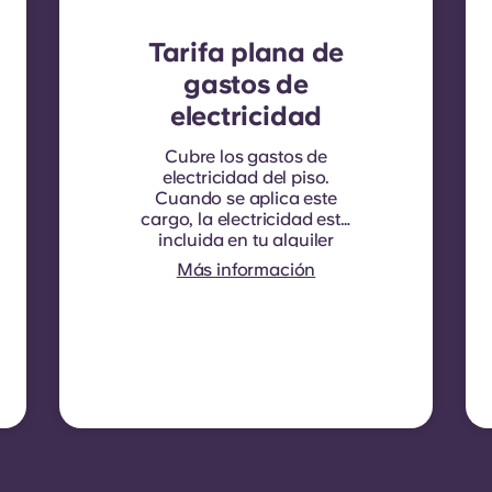
Tarifa plana de
gastos de
electricidad
Cubre los gastos de
electricidad del piso.
Cuando se aplica este
cargo, la electricidad está
incluida en tu alquiler
mensual y no hace falta
Más información
ningún contrato aparte. En
algunas residencias o tipos
de habitaciones, la
electricidad no está
incluida. En ese caso, los
inquilinos deben contratar
su propia electricidad
directamente con la
compañía eléctrica usando
el número de contador del
piso.