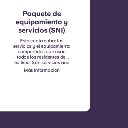
Paquete de
equipamiento y
servicios (SNI)
Esta cuota cubre los
servicios y el equipamiento
compartidos que usan
todos los residentes del
edificio. Son servicios que
benefician a todo el mundo
Más información
y que no se pueden
cuantificar por cada
habitación o piso en
particular. Por ejemplo: la
limpieza de las zonas
comunes (pasillos,
escaleras, espacios
compartidos), la
iluminación de las zonas
comunes, el mantenimiento
de los ascensores, el