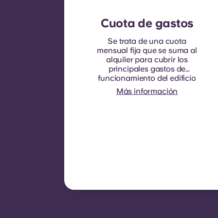
Cuota de gastos
Se trata de una cuota
mensual fija que se suma al
alquiler para cubrir los
principales gastos de
funcionamiento del edificio
y los servicios públicos que,
Más información
normalmente, se
repercuten a los inquilinos.
Suele incluir: consumo de
agua, calefacción, gastos
relacionados con las zonas
comunes y otros gastos de
funcionamiento del edificio.