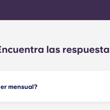
Encuentra las respuesta
ler mensual?
y la tarifa plana de los servicios. Esta tarifa plana incluye 
o de las zonas comunes), así como cualquier gasto relaciona