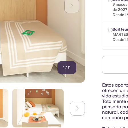
9 meses 
de 2027
Desde1,6
Bail Jeu
MARTES,
Desde1,6
Bail Mob
un máxim
el 31 de
1
/
11
Desde1,6
Estos apart
ofrecen un 
vida estudia
Totalmente 
pensada par
natural, ca
con baño pr