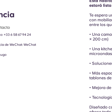
Esta habit
estará list
ncia
Te espera u
con mobilia
entre los qu
tacto
• Una cama
no:
+33 6 58 67 94 24
× 200 cm)
ncia de WeChat:
WeChat
• Una kitch
microondas
yugo
• Solucione
• Más espac
tablones de
• Mejora de
• Tecnologí
Diseñado co
ofrece todo