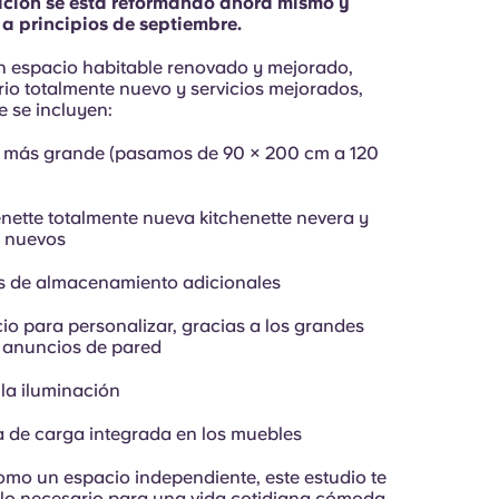
ación se está reformando ahora mismo y
a a principios de septiembre.
n espacio habitable renovado y mejorado,
rio totalmente nuevo y servicios mejorados,
e se incluyen:
 más grande (pasamos de 90 × 200 cm a 120
enette totalmente nueva kitchenette nevera y
 nuevos
s de almacenamiento adicionales
io para personalizar, gracias a los grandes
 anuncios de pared
 la iluminación
a de carga integrada en los muebles
mo un espacio independiente, este estudio te
 lo necesario para una vida cotidiana cómoda