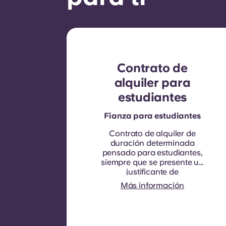
Contrato de
alquiler para
estudiantes
Fianza para estudiantes
Contrato de alquiler de
duración determinada
pensado para estudiantes,
siempre que se presente un
justificante de
matriculación.
La duración
Más información
del contrato es de nueve
meses. La renovación no es
automática, pero se puede
ofrecer mediante un nuevo