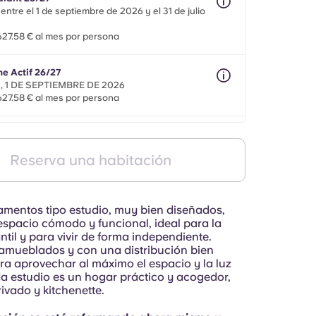
nosotros
entre el 1 de septiembre de 2026 y el 31 de julio
27.58 € al mes por persona
ne Actif 26/27
 1 DE SEPTIEMBRE DE 2026
27.58 € al mes por persona
ilité 26/27
o de 8 meses entre el 1 de septiembre de 2026 y
Reserva una habitación
 diciembre de 2027
27.58 € al mes por persona
amentos tipo estudio, muy bien diseñados,
espacio cómodo y funcional, ideal para la
ntil y para vivir de forma independiente.
amueblados y con una distribución bien
a aprovechar al máximo el espacio y la luz
da estudio es un hogar práctico y acogedor,
ivado y kitchenette.