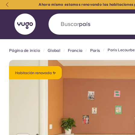
Ahora mismo estamos renovando las habitaciones pa
Buscar
universidad
Paris Lecourbe
Página de inicio
Global
Francia
París
English (GB)
English (US)
Acerca de
Ubicaciones
Más
Portuguese
Habitación renovada ✨
Yugo VCARB: Impulsando un
en el alojamiento para estud
La colaboración pionera Yugocon VCARB impu
la ambición y momentos inolvidables para los