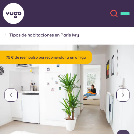
Tipos de habitaciones en París Ivry
Acerca de
English (GB)
75 € de reembolso por recomendar a un amigo
English (US)
Ubicaciones
Chinese
Español
Más
Català
Deutsch
Italian
French
Cuenta
Idioma
Portuguese