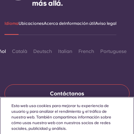
más allá.
Idioma
Ubicaciones
Acerca de
Información útil
Aviso legal
ñol
Català
Deutsch
Italian
French
Portuguese
Contáctanos
Esta web usa cookies para mejorar tu experiencia de
usuario y para analizar el rendimiento y el tráfico de
nuestra web. También compartimos información sobre
© 2026. Todos los derechos reservados.
Siempre que en esta página web aparezcan palabras que
cómo usas nuestra web con nuestros socios de redes
denoten un género concreto, se refieren a todo el mundo, sin
sociales, publicidad y análisis.
distinción de género.