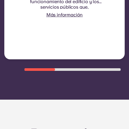
funcionamiento del edificio y los
servicios públicos que,
normalmente, se repercuten a los
Más información
inquilinos. Suele incluir: consumo
de agua, calefacción, gastos
relacionados con las zonas
comunes y otros gastos de
funcionamiento del edificio.