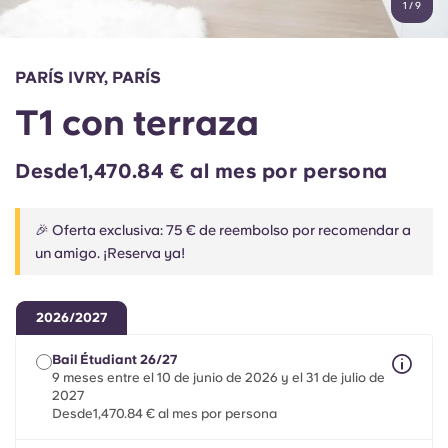
1
/
9
English (GB)
Elige un país
Reserva ahora
Elige una ciudad
English (US)
PARÍS IVRY, PARÍS
Elige una residencia
T1 con terraza
Chinese
Iniciar sesión
Desde1,470.84 € al mes por persona
Español
🎉 Oferta exclusiva: 75 € de reembolso por recomendar a
Català
un amigo. ¡Reserva ya!
Deutsch
2026/2027
Italian
Bail Étudiant 26/27
9 meses entre el 10 de junio de 2026 y el 31 de julio de
2027
French
Desde1,470.84 € al mes por persona