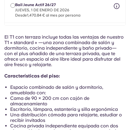
Portuguese
Bail Jeune Actif 26/27
JUEVES, 1 DE ENERO DE 2026
Desde1,470.84 € al mes por persona
Bail Mobilité 26/27
un máximo de 8 meses entre el 1 de mayo de 2026 y el
El T1 con terraza incluye todas las ventajas de nuestro
31 de julio de 2027
T1 « standard » —una zona combinada de salón y
Desde1,470.84 € al mes por persona
dormitorio, cocina independiente y baño privado—
con el plus añadido de una terraza privada, que te
ofrece un espacio al aire libre ideal para disfrutar del
aire fresco y relajarte.
Características del piso:
Espacio combinado de salón y dormitorio,
amueblado con:
Cama de 90 × 200 cm con cajón de
almacenamiento
Escritorio, lámpara, estantería y silla ergonómica
Una distribución cómoda para relajarte, estudiar o
recibir invitados
Cocina privada independiente equipada con dos