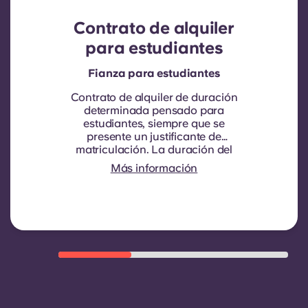
Contrato de alquiler
para estudiantes
Fianza para estudiantes
Contrato de alquiler de duración
determinada pensado para
estudiantes, siempre que se
presente un justificante de
matriculación.
La duración del
contrato es de nueve meses. La
Más información
renovación no es automática, pero
se puede ofrecer mediante un
nuevo contrato, siempre que se
cumplan ciertos criterios, como un
buen historial de pagos, un
comportamiento adecuado y la
disponibilidad de habitaciones.