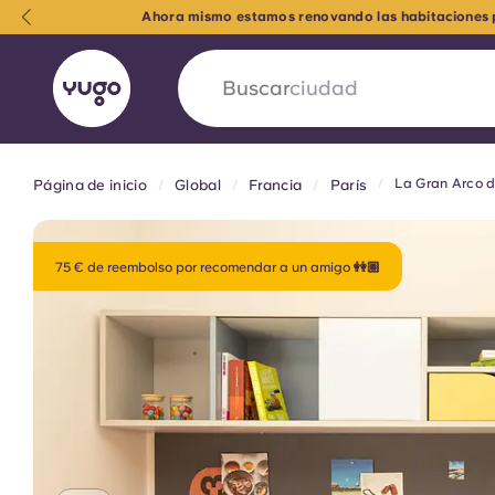
Ahora mismo estamos renovando las habitaciones pa
Buscar
país
La Gran Arco d
Página de inicio
Global
Francia
París
English (GB)
English (US)
Acerca de
Ubicaciones
Más
Portuguese
75 € de reembolso por recomendar a un amigo 👭🏽
Yugo VCARB: Impulsando un
en el alojamiento para estud
La colaboración pionera Yugocon VCARB impu
la ambición y momentos inolvidables para los