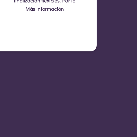
finalización flexibles. Por lo
general, el contrato no es
Más información
renovable, aunque se
pueden considerar
excepciones en
circunstancias específicas.