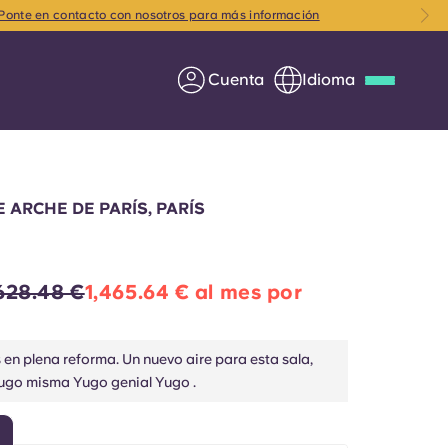
Ponte en contacto con nosotros para más información
Cuenta
Idioma
Deutsch
Italian
French
Apply Now
 ARCHE DE PARÍS, PARÍS
,628.48 €
1,465.64 € al mes por
Colabora con Yugo
en plena reforma. Un nuevo aire para esta sala,
entes
Información para los
ugo misma Yugo genial Yugo .
padres
Ponte en contacto con