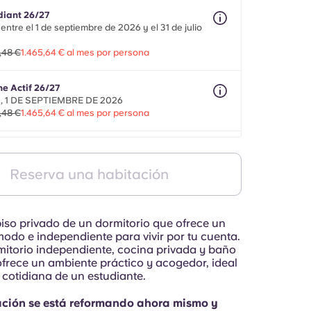
nosotros
diant 26/27
entre el 1 de septiembre de 2026 y el 31 de julio
,48 €
1.465,64 € al mes por persona
ne Actif 26/27
 1 DE SEPTIEMBRE DE 2026
,48 €
1.465,64 € al mes por persona
ilité 26/27
o de 8 meses entre el 1 de agosto de 2026 y el
Reserva una habitación
eptiembre de 2027
,48 €
1.465,64 € al mes por persona
piso privado de un dormitorio que ofrece un
odo e independiente para vivir por tu cuenta.
itorio independiente, cocina privada y baño
ofrece un ambiente práctico y acogedor, ideal
 cotidiana de un estudiante.
ación se está reformando ahora mismo y