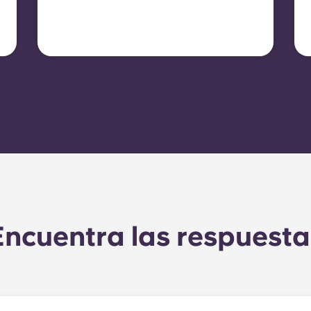
electricidad no está
incluida. En ese caso, los
inquilinos deben contratar
su propia electricidad
directamente con la
compañía eléctrica usando
el número de contador del
piso.
Encuentra las respuesta