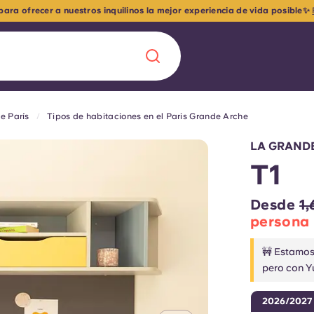
ra ofrecer a nuestros inquilinos la mejor experiencia de vida posible✨
e París
Tipos de habitaciones en el Paris Grande Arche
Chinese
Español
Català
LA GRANDE
T1
Desde
1
persona
Quiénes somos
a nueva era
🚧 Estamos 
iantes
Preguntas frecu
pero con Y
lsa la innovación,
2026/2027
 estudiantes.
Blog