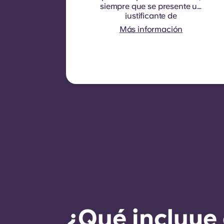
siempre que se presente un
justificante de
matriculación.
La duración
Más información
del contrato es de nueve
meses. La renovación no es
automática, pero se puede
ofrecer mediante un nuevo
contrato, siempre que se
cumplan ciertos criterios,
como un buen historial de
pagos, un comportamiento
adecuado y la
disponibilidad de
habitaciones.
¿Qué incluye 