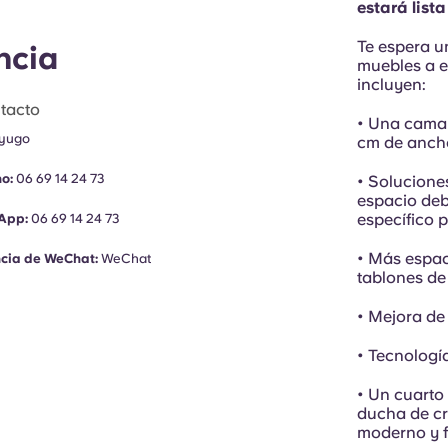
estará list
Te espera 
ncia
muebles a es
incluyen:
tacto
• Una cama 
yugo
cm de anch
no:
06 69 14 24 73
• Solucione
espacio deb
específico 
App:
06 69 14 24 73
• Más espac
ncia de WeChat:
WeChat
tablones de
• Mejora de
• Tecnologí
• Un cuart
ducha de cr
moderno y f