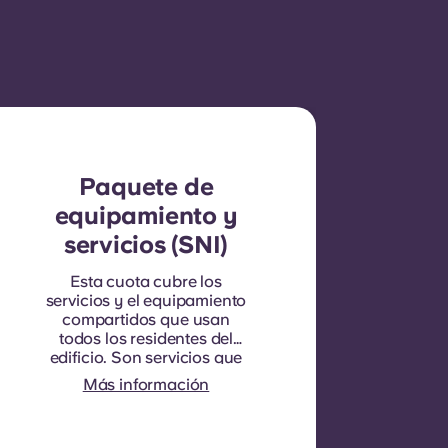
Paquete de
equipamiento y
servicios (SNI)
Esta cuota cubre los
servicios y el equipamiento
compartidos que usan
todos los residentes del
edificio. Son servicios que
benefician a todo el mundo
Más información
y que no se pueden
cuantificar por cada
habitación o piso en