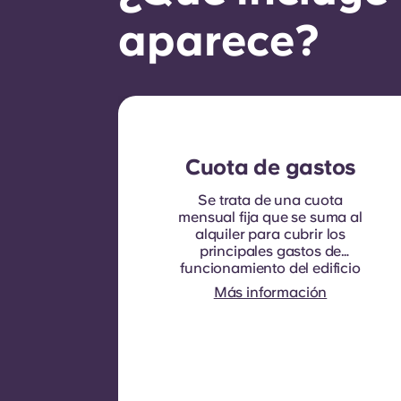
aparece?
Cuota de gastos
Se trata de una cuota
mensual fija que se suma al
alquiler para cubrir los
principales gastos de
funcionamiento del edificio
y los servicios públicos que,
Más información
normalmente, se
repercuten a los inquilinos.
Suele incluir: consumo de
agua, calefacción, gastos
relacionados con las zonas
comunes y otros gastos de