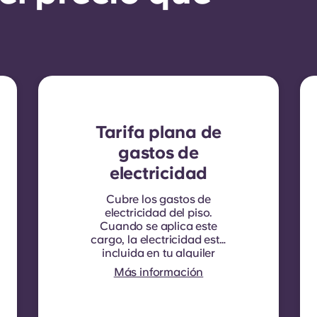
Tarifa plana de
gastos de
electricidad
Cubre los gastos de
electricidad del piso.
Cuando se aplica este
cargo, la electricidad está
incluida en tu alquiler
mensual y no hace falta
Más información
ningún contrato aparte. En
algunas residencias o tipos
de habitaciones, la