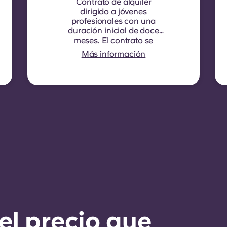
Contrato de alquiler
dirigido a jóvenes
profesionales con una
duración inicial de doce
meses. El contrato se
renueva automáticamente
Más información
cada doce meses, y en
cada fecha de renovación
se aplica la indexación del
alquiler.
el precio que