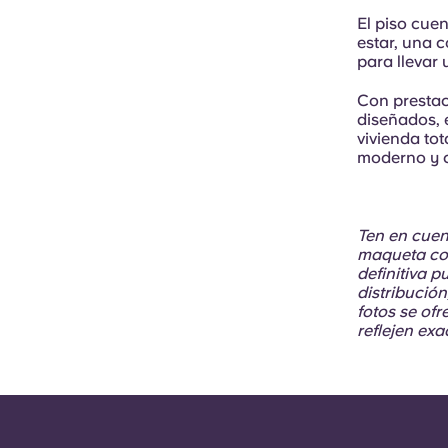
El piso cue
estar, una c
para llevar
Con presta
diseñados, e
vivienda to
moderno y 
Ten en cuen
maqueta con
definitiva 
distribució
fotos se of
reflejen ex