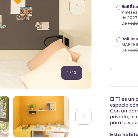
Bail Étu
9 meses 
de 2027
De
1.628
Bail Jeu
MARTES,
De
1.628
Bail Mob
un máxim
1
/
10
30 de s
De
1.628
El T1 es un 
espacio cóm
Con un dorm
privado, te 
para la vida
Esta habit