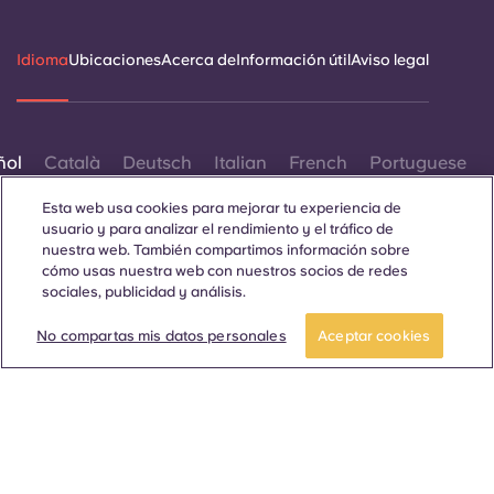
Idioma
Ubicaciones
Acerca de
Información útil
Aviso legal
ñol
Català
Deutsch
Italian
French
Portuguese
Esta web usa cookies para mejorar tu experiencia de
usuario y para analizar el rendimiento y el tráfico de
nuestra web. También compartimos información sobre
cómo usas nuestra web con nuestros socios de redes
sociales, publicidad y análisis.
Contáctanos
No compartas mis datos personales
Aceptar cookies
© 2026. Todos los derechos reservados.
Siempre que en esta página web aparezcan palabras que
denoten un género concreto, se refieren a todo el mundo, sin
distinción de género.