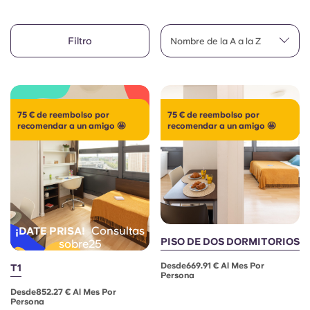
Cuenta
Idioma
Portuguese
Filtro
English (GB)
Nombre de la A a la Z
Elige un país
Reserva ahora
Elige una ciudad
English (US)
Elige una residencia
75 € de reembolso por
75 € de reembolso por
Chinese
recomendar a un amigo 🤩
recomendar a un amigo 🤩
Iniciar sesión
Español
Català
Consultas
¡DATE PRISA!
Deutsch
PISO DE DOS DORMITORIOS
sobre25
Desde669.91 € Al Mes Por
T1
Italian
Persona
Desde852.27 € Al Mes Por
Persona