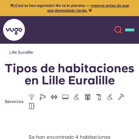
🚨¡Casi se han agotado! No te lo pierdas —
reserva antes de que
sea demasiado tarde.
🚨
Lille Euralille
Tipos de habitaciones
Acerca de
English (GB)
en Lille Euralille
English (US)
Ubicaciones
Chinese
Español
Más
Servicios
Català
Deutsch
Italian
French
Se han encontrado 4 habitaciones