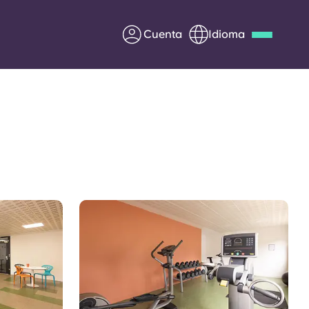
Cuenta
Idioma
Deutsch
Italian
French
Apply Now
Colabora con Yugo
entes
Información para los
padres
Ponte en contacto con
nosotros