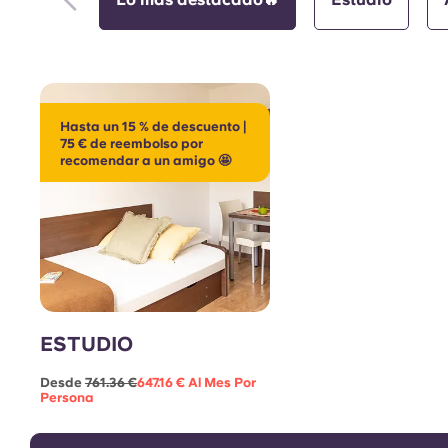
Hasta un 15 % de descuento |
75 € de reembolso por
recomendar a un amigo 🤩
ESTUDIO
Desde
761.36 €
647.16 € Al Mes Por
Persona