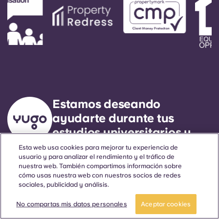
Estamos deseando
ayudarte durante tus
estudios universitarios y
más allá.
Esta web usa cookies para mejorar tu experiencia de
usuario y para analizar el rendimiento y el tráfico de
nuestra web. También compartimos información sobre
cómo usas nuestra web con nuestros socios de redes
Idioma
Ubicaciones
Acerca de
Información útil
Aviso legal
sociales, publicidad y análisis.
No compartas mis datos personales
Aceptar cookies