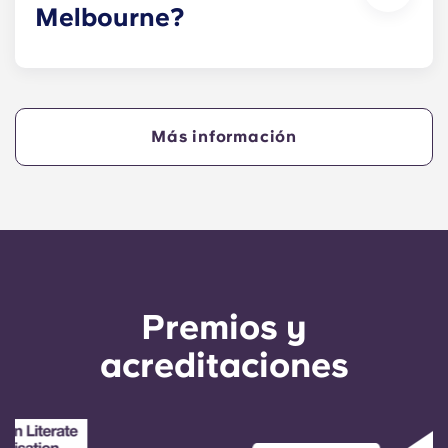
Melbourne?
La Universidad de Melbourne es conocida por
ser muy competitiva, con puntuaciones mínimas
de acceso bastante altas en la mayoría de las
asignaturas. Los requisitos varían según el curso,
Más información
pero por lo general incluyen puntuaciones ATAR
que van del 80 al 99+ (o su equivalente para los
estudiantes internacionales), además de haber
superado las asignaturas previas necesarias y
presentar una carta de motivación.
Premios y
acreditaciones