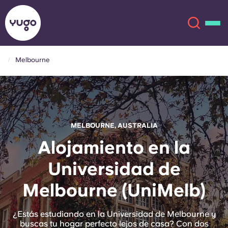
Melbourne
Acerca de
English (GB)
English (US)
Ubicaciones
MELBOURNE, AUSTRALIA
Chinese
Español
Más
Alojamiento en la
Universidad de
Català
Deutsch
Melbourne (UniMelb)
Italian
French
Cuenta
Idioma
¿Estás estudiando en la Universidad de Melbourne y
Portuguese
buscas tu hogar perfecto lejos de casa? Con dos