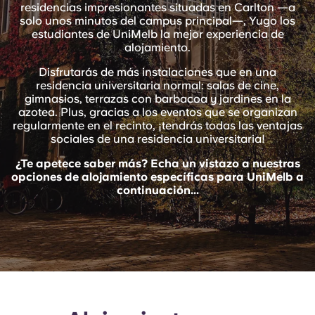
English (GB)
residencias impresionantes situadas en Carlton —a
Elige un país
Reserva ahora
solo unos minutos del campus principal—, Yugo los
estudiantes de UniMelb la mejor experiencia de
Elige una ciudad
English (US)
alojamiento.
Elige una residencia
Disfrutarás de más instalaciones que en una
residencia universitaria normal: salas de cine,
Chinese
gimnasios, terrazas con barbacoa y jardines en la
Iniciar sesión
azotea. Plus, gracias a los eventos que se organizan
Español
regularmente en el recinto, ¡tendrás todas las ventajas
sociales de una residencia universitaria!
¿Te apetece saber más? Echa un vistazo a nuestras
Català
opciones de alojamiento específicas para UniMelb a
continuación...
Deutsch
Italian
French