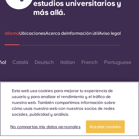
estudios universitarios y
más allá.
Idioma
Ubicaciones
Acerca de
Información útil
Aviso legal
ñol
Català
Deutsch
Italian
French
Portuguese
Esta web usa cookies para mejorar tu experiencia de
usuario y para analizar el rendimiento y el tráfico de
nuestra web. También compartimos información sobre
Contáctanos
cómo usas nuestra web con nuestros socios de redes
sociales, publicidad y análisis.
No compartas mis datos personales
Aceptar cookies
© 2026. Todos los derechos reservados.
Siempre que en esta página web aparezcan palabras que