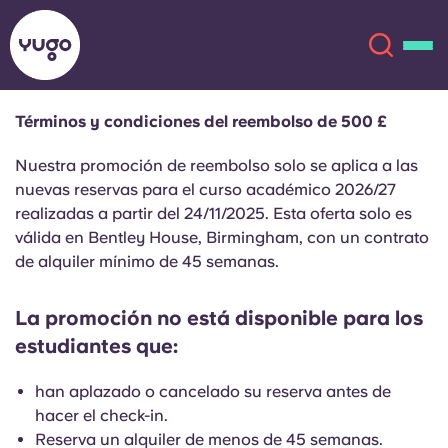
Términos y condiciones del reembolso de 500 £
Acerca de
English (GB)
Nuestra promoción de reembolso solo se aplica a las
nuevas reservas para el curso académico 2026/27
English (US)
realizadas a partir del 24/11/2025. Esta oferta solo es
Ubicaciones
válida en Bentley House, Birmingham, con un contrato
de alquiler mínimo de 45 semanas.
Chinese
Español
Más
La promoción no está disponible para los
Català
Deutsch
estudiantes que:
Italian
French
han aplazado o cancelado su reserva antes de
Cuenta
Idioma
hacer el check-in.
Portuguese
Reserva un alquiler de menos de 45 semanas.