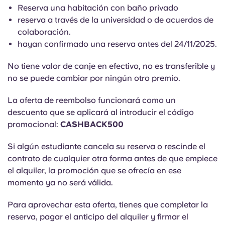
English (GB)
Elige un país
Reserva una habitación con baño privado
Reserva ahora
reserva a través de la universidad o de acuerdos de
Elige una ciudad
colaboración.
English (US)
hayan confirmado una reserva antes del 24/11/2025.
Elige una residencia
Chinese
No tiene valor de canje en efectivo, no es transferible y
Iniciar sesión
no se puede cambiar por ningún otro premio.
Español
La oferta de reembolso funcionará como un
descuento que se aplicará al introducir el código
Català
promocional:
CASHBACK500
Deutsch
Si algún estudiante cancela su reserva o rescinde el
contrato de cualquier otra forma antes de que empiece
el alquiler, la promoción que se ofrecía en ese
Italian
momento ya no será válida.
French
Para aprovechar esta oferta, tienes que completar la
reserva, pagar el anticipo del alquiler y firmar el