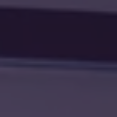
English (GB)
Selecciona un país
Reserva ara
Selecciona una ciutat
English (US)
Selecciona una residència
Chinese
Inicia la sessió
Español
Català
Deutsch
Italian
French