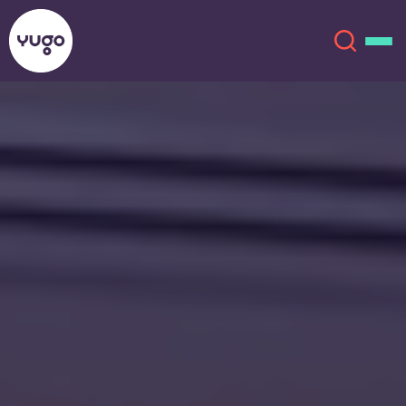
Sobre
English (GB)
English (US)
Ubicacions
Chinese
Español
Més
Català
Deutsch
Italian
French
Compte
Llengua
Portuguese