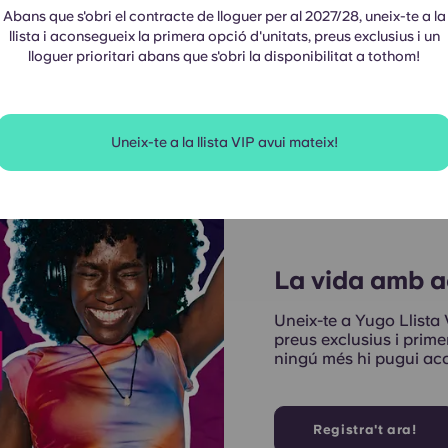
Abans que s'obri el contracte de lloguer per al 2027/28, uneix-te a la
llista i aconsegueix la primera opció d'unitats, preus exclusius i un
lloguer prioritari abans que s'obri la disponibilitat a tothom!
Uneix-te a la llista VIP avui mateix!
La vida amb a
Uneix-te a Yugo Llista 
preus exclusius i prim
ningú més hi pugui acc
Registra't ara!