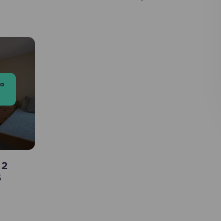
ta
 2
S