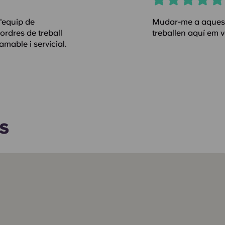
L'equip de
Mudar-me a aquest l
rdres de treball
treballen aquí em v
amable i servicial.
s