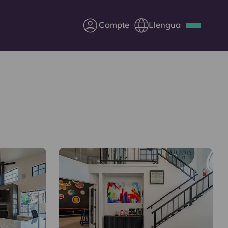
Compte
Llengua
Deutsch
Italian
French
Apply Now
Col·laborar amb Yugo
ents
Informació per a pares
Poseu-vos en contacte