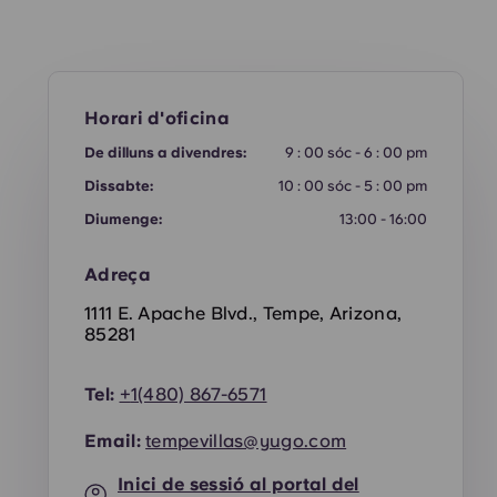
Horari d'oficina
De dilluns a divendres:
9 : 00 sóc - 6 : 00 pm
Dissabte:
10 : 00 sóc - 5 : 00 pm
Diumenge:
13:00 - 16:00
Adreça
1111 E. Apache Blvd., Tempe, Arizona,
85281
Tel:
+
1(480) 867-6571
Email:
tempevillas@yugo.com
Inici de sessió al portal del