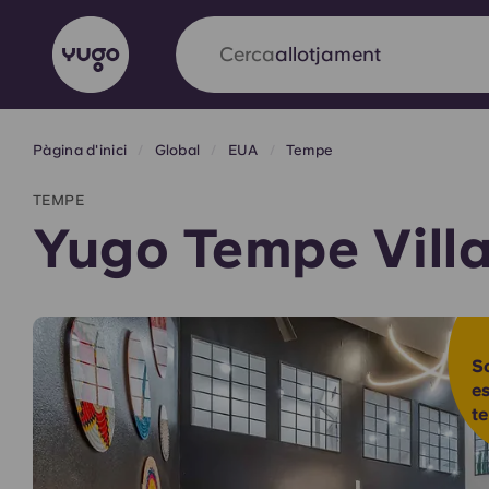
Cerca
ciutat
Pàgina d'inici
Global
EUA
Tempe
English (GB)
English (US)
Sobre
Ubicacions
Més
TEMPE
Portuguese
Yugo Tempe Vill
Yugo x VCARB: Impulsant un
en l'habitatge per a estudian
So
e
t
Yugo La col·laboració pionera de amb VCARB
innovació, l'ambició i els moments inoblidable