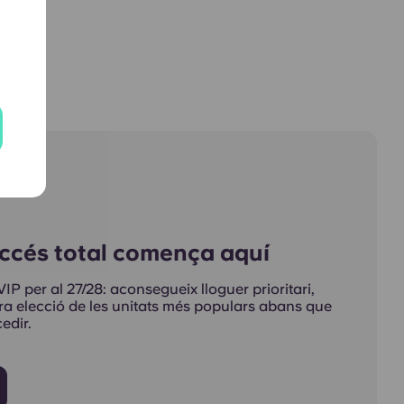
ccés total comença aquí
VIP per al 27/28: aconsegueix lloguer prioritari,
era elecció de les unitats més populars abans que
edir.