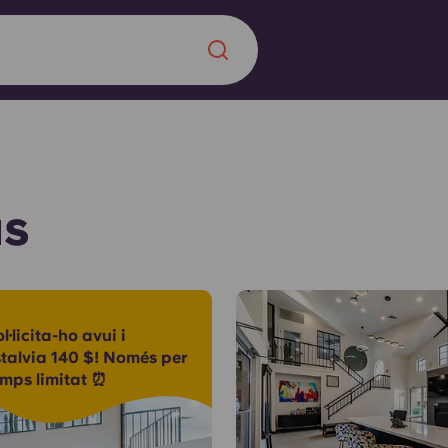
Chinese
Español
Català
as
Sobre nosaltres
a nova era
ts
l·licita-ho avui i
Preguntes freqü
stalvia 140 $! Només per
emps limitat ⏰
 fomenta la
Bloc
s per als estudiants.