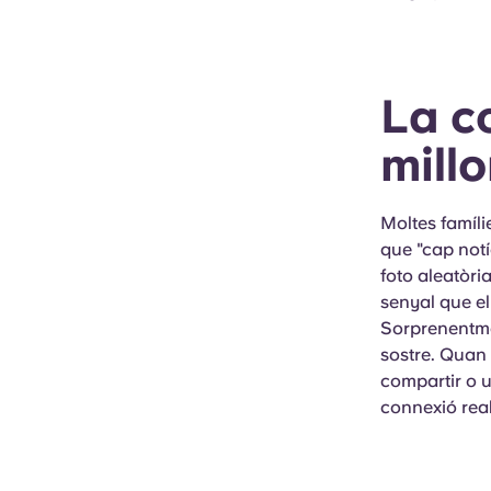
La c
millo
Moltes famíli
que "cap notí
foto aleatòri
senyal que el
Sorprenentmen
sostre. Quan 
compartir o un
connexió real