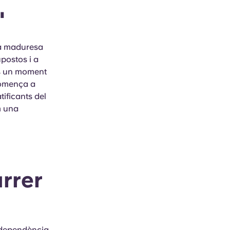
"
la maduresa
upostos i a
 És un moment
 comença a
ificants del
m una
rrer
ndependència.