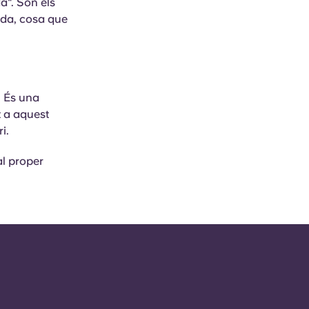
da". Són els
ida, cosa que
 És una
t a aquest
i.
 al proper