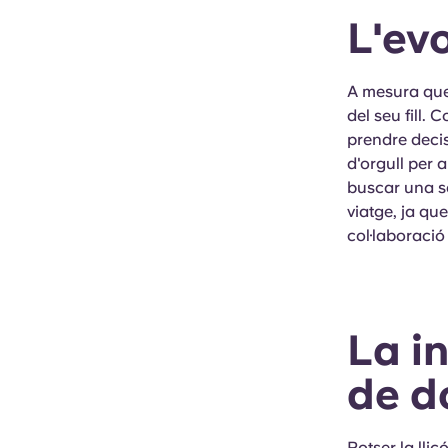
L'evo
A mesura que
del seu fill.
prendre decis
d'orgull per 
buscar una se
viatge, ja qu
col·laboració
La i
de d
Potser la lli