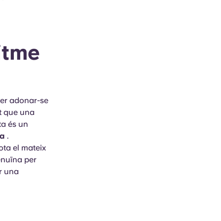
itme
per adonar-se
nt que una
ta és un
ia
.
ota el mateix
enuïna per
er una