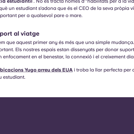
a estudiantil
. No es tracta només d'"habilitats per a la vi
uè un estudiant s'adona que és el CEO de la seva pròpia v
mportant per a qualsevol pare o mare.
port al viatge
em que aquest primer any és més que una simple mudança.
ortant. Els nostres espais estan dissenyats per donar supor
 enfocament en el benestar, la connexió i el creixement diar
ubicacions Yugo arreu dels EUA
i troba la llar perfecta per
u estudiant.