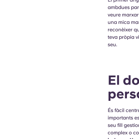
ambdues parts
veure marxar 
una mica mass
reconèixer qu
teva pròpia v
seu.
El d
pers
És fàcil cent
importants es
seu fill gest
complex o cor