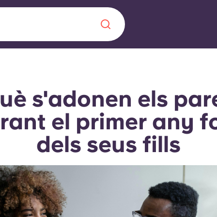
Chinese
Español
Català
uè s'adonen els par
rant el primer any f
dels seus fills
Sobre nosaltres
a nova era
ts
Preguntes freqü
 fomenta la
Bloc
s per als estudiants.