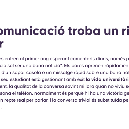
omunicació troba un r
r
es entren al primer any esperant comentaris diaris, només 
cia sol ser una bona notícia". Els pares aprenen ràpidame
a d'un sopar casolà o un missatge ràpid sobre una bona no
 seu estudiant està gestionant amb èxit
la vida universitàr
t, la qualitat de la conversa sovint millora quan no viviu s
sona el telèfon, normalment és perquè hi ha una victòria g
 repte real per parlar, i la conversa trivial és substituïda p
.