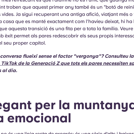
int troben que aquest primer any també és un "botó de reinic
 vides. Ja sigui recuperant una antiga afició, viatjant més o
a casa que es manté exactament com l'havíeu deixat, hi ha 
ue aquesta transició és una fita per a tota la família. Veur
 èxit permet als pares redescobrir els seus propis interesso
l seu proper capítol.
 conversa flueixi sense el factor "vergonya"? Consulteu l
e TikTok de la Generació Z que tots els pares necessiten s
 al dia.
gant per la muntany
a emocional
 no és una línia recta de progrés; és una sèrie d'alts i baixos