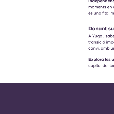
independènci
moments en q
és una fita i
Donant su
A Yugo , sab
transició imp
canvi, amb un
Explora les 
capítol del te