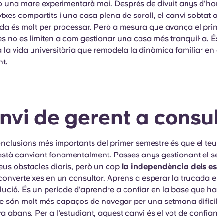
o una mare experimentarà mai. Després de divuit anys d'hor
otxes compartits i una casa plena de soroll, el canvi sobtat 
da és molt per processar. Però a mesura que avança el prim
es no es limiten a com gestionar una casa més tranquil·la. 
 la vida universitària que remodela la dinàmica familiar e
nt.
anvi de gerent a consu
onclusions més importants del primer semestre és que el te
està canviant fonamentalment. Passes anys gestionant el s
seus obstacles diaris, però un cop
la independència dels e
onverteixes en un consultor. Aprens a esperar la trucada e
solució. És un període d'aprendre a confiar en la base que has
e són molt més capaços de navegar per una setmana difícil
 abans. Per a l'estudiant, aquest canvi és el vot de confianç