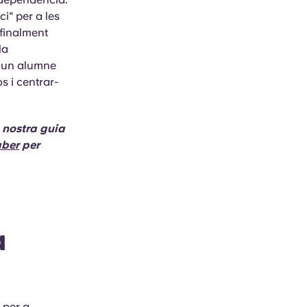
i" per a les
 finalment
la
e un alumne
s i centrar-
a nostra guia
aber
per
a
 per a