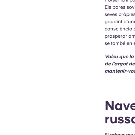
Els pares sov
seves pròpies
gaudint d'un
consciència q
prosperar amb
se també en e
Voleu que la
de
l'argot d
mantenir-vos
Nave
russ
El primer any