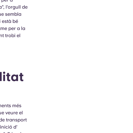
, l'orgull de
que sembla
 està bé
tme per a la
t trobi el
itat
ements més
ue veure el
de transport
inició d'