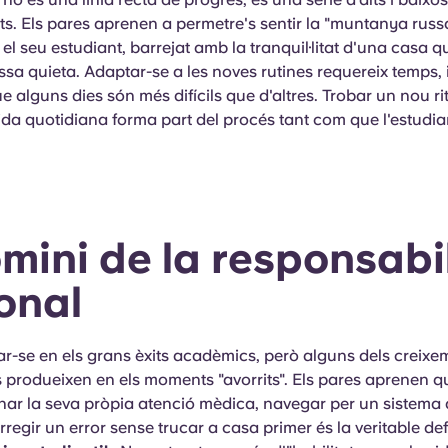
. Els pares aprenen a permetre's sentir la "muntanya russa"
el seu estudiant, barrejat amb la tranquil·litat d'una casa 
a quieta. Adaptar-se a les noves rutines requereix temps, i
e alguns dies són més difícils que d'altres. Trobar un nou ri
ida quotidiana forma part del procés tant com que l'estudian
omini de la responsabil
onal
rar-se en els grans èxits acadèmics, però alguns dels creix
 produeixen en els moments "avorrits". Els pares aprenen q
ionar la seva pròpia atenció mèdica, navegar per un sistema 
regir un error sense trucar a casa primer és la veritable def