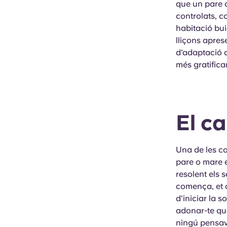
que un pare 
controlats, c
habitació bui
lliçons apres
d'adaptació a
més gratifica
El c
Una de les c
pare o mare 
resolent els 
comença, et c
d'iniciar la 
adonar-te qu
ningú pensava