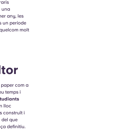
aris
a una
er any, les
És un període
n quelcom molt
ltor
u paper com a
eu temps i
studiants
n lloc
 construït i
 del que
a definitiu.