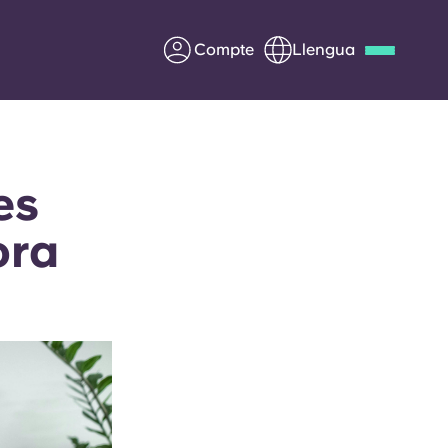
Compte
Llengua
Deutsch
Italian
French
Apply Now
es
ora
Col·laborar amb Yugo
ents
Informació per a pares
Poseu-vos en contacte