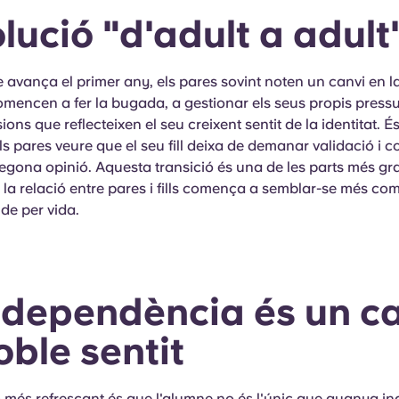
lució "d'adult a adult
 avança el primer any, els pares sovint noten un canvi en 
 Comencen a fer la bugada, a gestionar els seus propis press
ions que reflecteixen el seu creixent sentit de la identitat.
als pares veure que el seu fill deixa de demanar validació i
gona opinió. Aquesta transició és una de les parts més grat
e la relació entre pares i fills comença a semblar-se més co
 de per vida.
ndependència és un ca
oble sentit
çó més refrescant és que l'alumne no és l'únic que guanya i