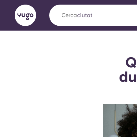
Cerca
ciutat
English (GB)
English (US)
Sobre
Ubicacions
Més
Q
Portuguese
du
Yugo x VCARB: Impulsant un
en l'habitatge per a estudian
Yugo La col·laboració pionera de amb VCARB
innovació, l'ambició i els moments inoblidable