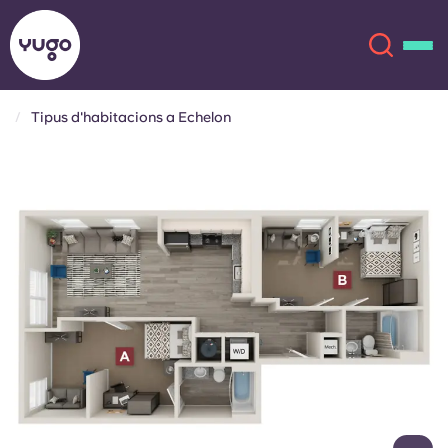
Tipus d'habitacions a Echelon
Sobre
English (GB)
English (US)
Ubicacions
Chinese
Español
Més
Català
Deutsch
Italian
French
Compte
Llengua
Portuguese