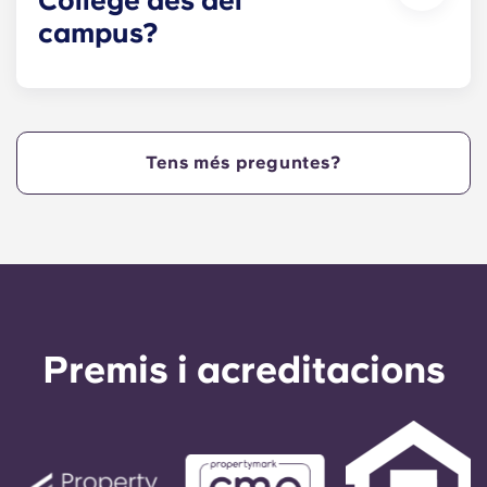
College des del
campus?
Yugo Echelon at State College ofereix als Nittany
Lions apartaments de Penn State situats al centre
de West College Avenue i a pocs passos del cor
del campus. Yugo Echelon at State College
Tens més preguntes?
ofereix una propietat convenient i cèntrica que
proporciona als estudiants de Penn State la
màxima comoditat, de manera que poden viure
als nostres apartaments a State College, PA, i
arribar a classe ràpidament!
Premis i acreditacions