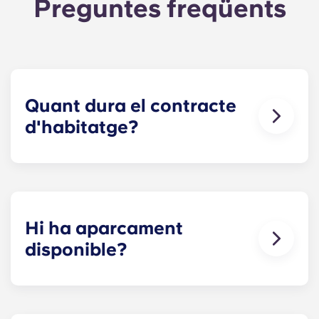
Preguntes freqüents
Quant dura el contracte
d'habitatge?
Els nostres contractes d'habitatge comencen
abans del curs acadèmic, començant a l'agost i
acabant a finals de juliol, coincidint amb el
calendari acadèmic de Penn State.
Hi ha aparcament
disponible?
Sí! Hi ha aparcament disponible a l'establiment.
Es poden aplicar certes tarifes; poseu-vos en
contacte amb nosaltres per obtenir més