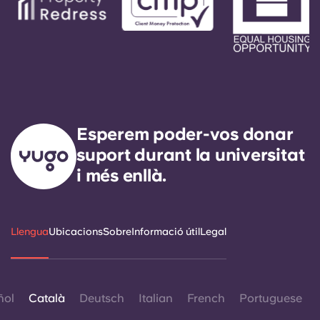
Esperem poder-vos donar
suport durant la universitat
i més enllà.
Llengua
Ubicacions
Sobre
Informació útil
Legal
ñol
Català
Deutsch
Italian
French
Portuguese