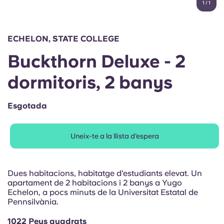
1
/
1
English (GB)
Selecciona un país
Reserva ara
Selecciona una ciutat
English (US)
ECHELON, STATE COLLEGE
Selecciona una residència
Buckthorn Deluxe - 2
Chinese
Inicia la sessió
dormitoris, 2 banys
Español
Esgotada
Català
Uneix-te a la llista d'espera
Deutsch
Italian
Dues habitacions, habitatge d'estudiants elevat. Un
apartament de 2 habitacions i 2 banys a Yugo
Echelon, a pocs minuts de la Universitat Estatal de
French
Pennsilvània.
1022 Peus quadrats