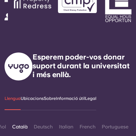
Esperem poder-vos donar
suport durant la universitat
i més enllà.
Llengua
Ubicacions
Sobre
Informació útil
Legal
ñol
Català
Deutsch
Italian
French
Portuguese