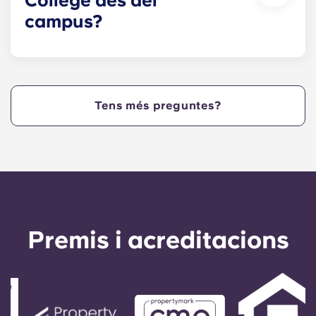
College des del
campus?
Yugo Echelon at State College ofereix als Nittany
Lions apartaments de Penn State situats al centre
de West College Avenue i a pocs passos del cor
del campus. Yugo Echelon at State College
Tens més preguntes?
ofereix una propietat convenient i cèntrica que
proporciona als estudiants de Penn State la
màxima comoditat, de manera que poden viure
als nostres apartaments a State College, PA, i
arribar a classe ràpidament!
Premis i acreditacions