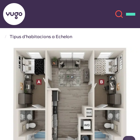
Tipus d'habitacions a Echelon
Sobre
English (GB)
English (US)
Ubicacions
Chinese
Español
Més
Català
Deutsch
Italian
French
Compte
Llengua
Portuguese