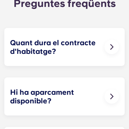
Preguntes freqüents
Quant dura el contracte
d'habitatge?
Els nostres contractes d'habitatge comencen
abans del curs acadèmic, començant a l'agost i
acabant a finals de juliol, coincidint amb el
calendari acadèmic de Penn State.
Hi ha aparcament
disponible?
Sí! Hi ha aparcament disponible a l'establiment.
Es poden aplicar certes tarifes; poseu-vos en
contacte amb nosaltres per obtenir més