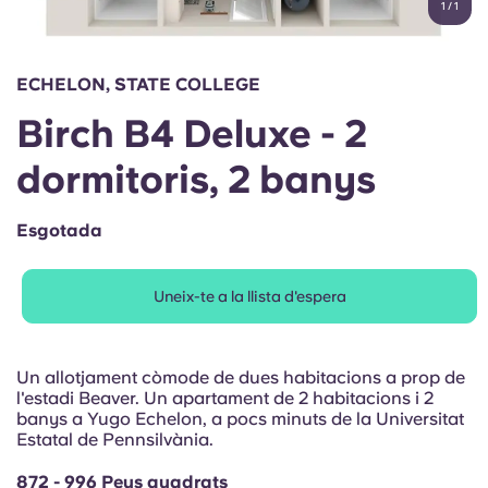
1
/
1
English (GB)
Selecciona un país
Reserva ara
Selecciona una ciutat
English (US)
ECHELON, STATE COLLEGE
Selecciona una residència
Birch B4 Deluxe - 2
Chinese
Inicia la sessió
dormitoris, 2 banys
Español
Esgotada
Català
Uneix-te a la llista d'espera
Deutsch
Italian
Un allotjament còmode de dues habitacions a prop de
l'estadi Beaver. Un apartament de 2 habitacions i 2
banys a Yugo Echelon, a pocs minuts de la Universitat
French
Estatal de Pennsilvània.
872 - 996 Peus quadrats