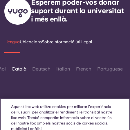
Esperem poder-vos donar
suport durant la universitat
i més enllà.
Llengua
Ubicacions
Sobre
Informació útil
Legal
ñol
Català
Deutsch
Italian
French
Portuguese
Aquest lloc web utilitza cookies per millorar l'experiència
Contacta amb nosaltres
de l'usuari i per analitzar el rendiment i el trànsit al nostre
lloc web. També compartim informació sobre el vostre ús
del nostre lloc amb els nostres socis de xarxes socials,
publicitat i anàlisi.