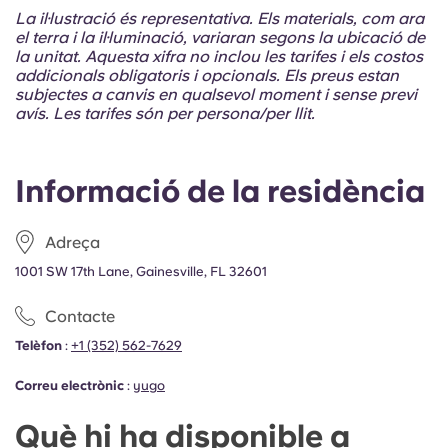
Portuguese
La il·lustració és representativa. Els materials, com ara
el terra i la il·luminació, variaran segons la ubicació de
la unitat. Aquesta xifra no inclou les tarifes i els costos
addicionals obligatoris i opcionals. Els preus estan
subjectes a canvis en qualsevol moment i sense previ
avís. Les tarifes són per persona/per llit.
Informació de la residència
Adreça
1001 SW 17th Lane, Gainesville, FL 32601
Contacte
Telèfon
:
+1 (352) 562-7629
Correu electrònic
:
yugo
Què hi ha disponible a