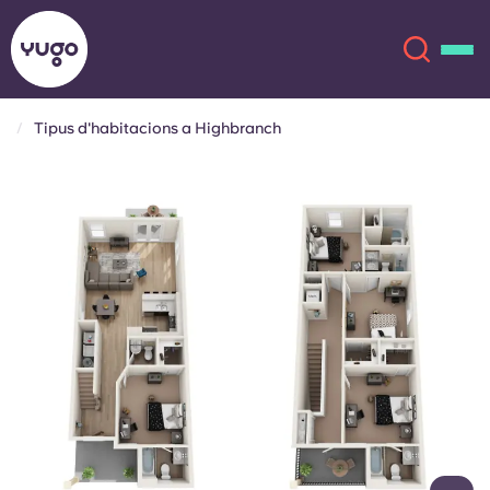
Tipus d'habitacions a Highbranch
Sobre
English (GB)
English (US)
Ubicacions
Chinese
Español
Més
Català
Deutsch
Italian
French
Compte
Llengua
Portuguese