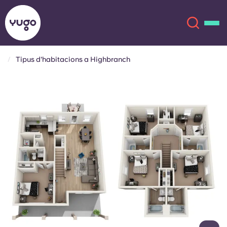
Tipus d'habitacions a Highbranch
Sobre
English (GB)
English (US)
Ubicacions
Chinese
Español
Més
Català
Deutsch
Italian
French
Compte
Llengua
Portuguese