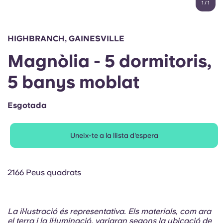
1
/
1
English (GB)
Selecciona un país
Reserva ara
Selecciona una ciutat
English (US)
HIGHBRANCH, GAINESVILLE
Selecciona una residència
Magnòlia - 5 dormitoris,
Chinese
Inicia la sessió
5 banys moblat
Español
Esgotada
Català
Uneix-te a la llista d'espera
Deutsch
Italian
2166 Peus quadrats
French
La il·lustració és representativa. Els materials, com ara
el terra i la il·luminació, variaran segons la ubicació de