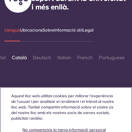
i més enllà.
Llengua
Ubicacions
Sobre
Informació útil
Legal
ñol
Català
Deutsch
Italian
French
Portuguese
Aquest lloc web utilitza cookies per millorar l'experiència
Contacta amb nosaltres
de l'usuari i per analitzar el rendiment i el trànsit al nostre
lloc web. També compartim informació sobre el vostre ús
del nostre lloc amb els nostres socis de xarxes socials,
publicitat i anàlisi.
© 2026. Tots els drets reservats.
Sempre que es mostrin paraules que denoten un gènere
No comparteixis la meva informació personal