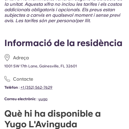
Portuguese
la unitat. Aquesta xifra no inclou les tarifes i els costos
addicionals obligatoris i opcionals. Els preus estan
subjectes a canvis en qualsevol moment i sense previ
avís. Les tarifes són per persona/per llit.
Informació de la residència
Adreça
1001 SW 17th Lane, Gainesville, FL 32601
Contacte
Telèfon
:
+1 (352) 562-7629
Correu electrònic
:
yugo
Què hi ha disponible a
Yugo L'Avinguda