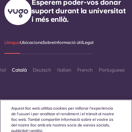
Esperem poder-vos donar
suport durant la universitat
i més enllà.
Llengua
Ubicacions
Sobre
Informació útil
Legal
ñol
Català
Deutsch
Italian
French
Portuguese
Aquest lloc web utilitza cookies per millorar l'experiència
Contacta amb nosaltres
de l'usuari i per analitzar el rendiment i el trànsit al nostre
lloc web. També compartim informació sobre el vostre ús
del nostre lloc amb els nostres socis de xarxes socials,
publicitat i anàlisi.