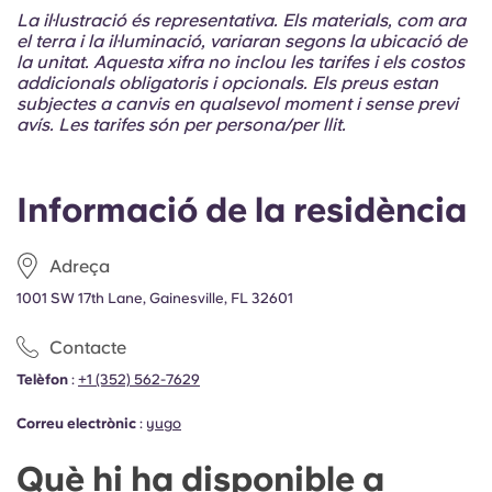
Portuguese
La il·lustració és representativa. Els materials, com ara
el terra i la il·luminació, variaran segons la ubicació de
la unitat. Aquesta xifra no inclou les tarifes i els costos
addicionals obligatoris i opcionals. Els preus estan
subjectes a canvis en qualsevol moment i sense previ
avís. Les tarifes són per persona/per llit.
Informació de la residència
Adreça
1001 SW 17th Lane, Gainesville, FL 32601
Contacte
Telèfon
:
+1 (352) 562-7629
Correu electrònic
:
yugo
Què hi ha disponible a