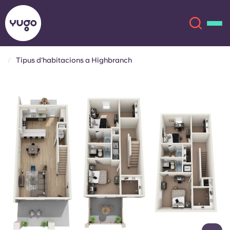
Tipus d'habitacions a Highbranch
Sobre
English (GB)
English (US)
Ubicacions
Chinese
Español
Més
Català
Deutsch
Italian
French
Compte
Llengua
Portuguese