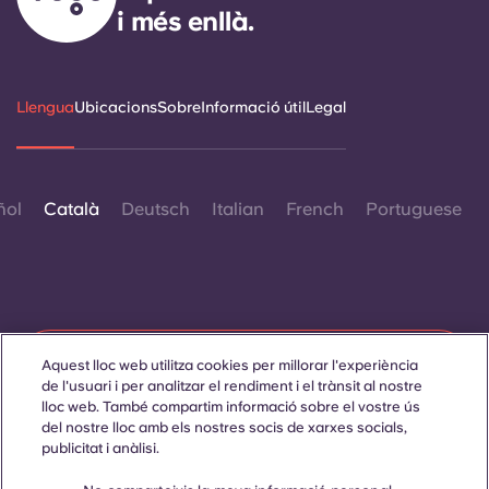
i més enllà.
Llengua
Ubicacions
Sobre
Informació útil
Legal
ñol
Català
Deutsch
Italian
French
Portuguese
Contacta amb nosaltres
Aquest lloc web utilitza cookies per millorar l'experiència
de l'usuari i per analitzar el rendiment i el trànsit al nostre
lloc web. També compartim informació sobre el vostre ús
del nostre lloc amb els nostres socis de xarxes socials,
publicitat i anàlisi.
© 2026. Tots els drets reservats.
Sempre que es mostrin paraules que denoten un gènere
específic en aquest lloc web, es pretén que s'apliquin a tothom