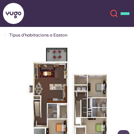
Tipus d'habitacions a Easton
Sobre
English (GB)
English (US)
Ubicacions
Chinese
Español
Més
Català
Deutsch
Italian
French
Compte
Llengua
Portuguese