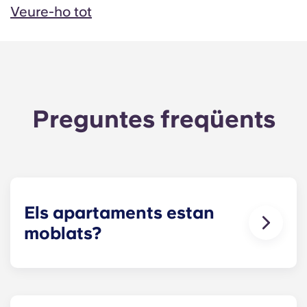
Veure-ho tot
Preguntes freqüents
Els apartaments estan
moblats?
Per a la vostra comoditat, oferim
unitats
completament moblades i unitats sense moblar
! Podeu portar els vostres propis mobles o; els