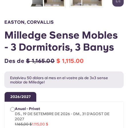
1
/
1
English (GB)
Selecciona un país
Reserva ara
Selecciona una ciutat
English (US)
EASTON, CORVALLIS
Selecciona una residència
Milledge Sense Mobles
Chinese
Inicia la sessió
- 3 Dormitoris, 3 Banys
Español
Des de
$ 1,165.00
$ 1,115.00
Català
Estalvieu 50 dòlars al mes en el vostre pis de 3x3 sense
moblar de Milledge!
Deutsch
2026/2027
Italian
Anual - Privat
DS., 19 DE SETEMBRE DE 2026 - DM., 31 D'AGOST DE
French
2027
1.165,00 $
1.115,00 $