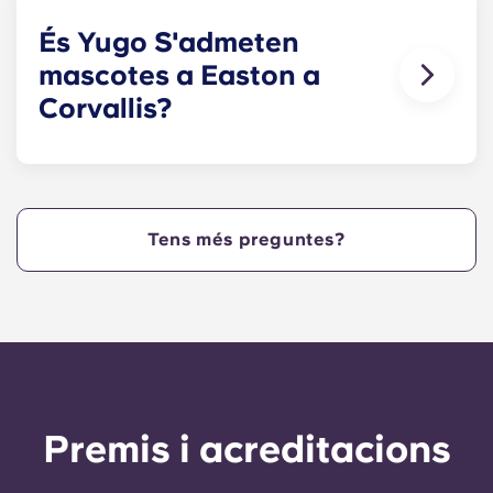
nostres apartaments completament moblats.
És Yugo S'admeten
mascotes a Easton a
Corvallis?
Sí! Contacte Yugo Easton a Corvallis avui mateix
per obtenir més informació sobre la nostra
política sobre mascotes!
Tens més preguntes?
Premis i acreditacions