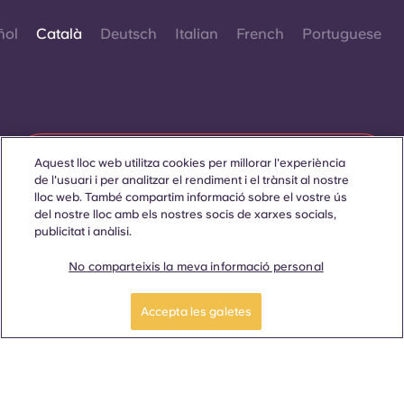
ñol
Català
Deutsch
Italian
French
Portuguese
Contacta amb nosaltres
Aquest lloc web utilitza cookies per millorar l'experiència
de l'usuari i per analitzar el rendiment i el trànsit al nostre
lloc web. També compartim informació sobre el vostre ús
del nostre lloc amb els nostres socis de xarxes socials,
publicitat i anàlisi.
© 2026. Tots els drets reservats.
Sempre que es mostrin paraules que denoten un gènere
específic en aquest lloc web, es pretén que s'apliquin a tothom
No comparteixis la meva informació personal
independentment del gènere.
Reserva ara
Accepta les galetes