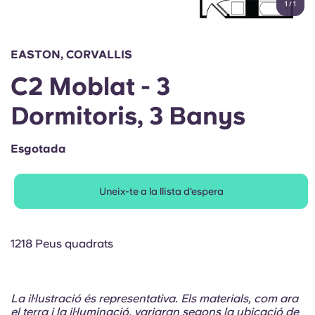
1
/
1
English (GB)
Selecciona un país
Reserva ara
Selecciona una ciutat
English (US)
EASTON, CORVALLIS
Selecciona una residència
C2 Moblat - 3
Chinese
Inicia la sessió
Dormitoris, 3 Banys
Español
Esgotada
Català
Uneix-te a la llista d'espera
Deutsch
Italian
1218 Peus quadrats
French
La il·lustració és representativa. Els materials, com ara
el terra i la il·luminació, variaran segons la ubicació de