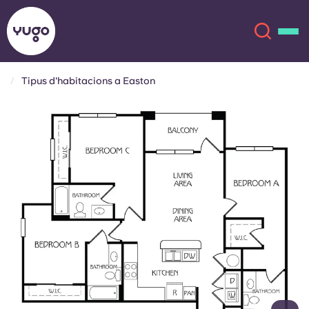
Tipus d'habitacions a Easton
Sobre
English (GB)
English (US)
Ubicacions
Chinese
Español
Més
Català
Deutsch
Italian
French
Compte
Llengua
Portuguese