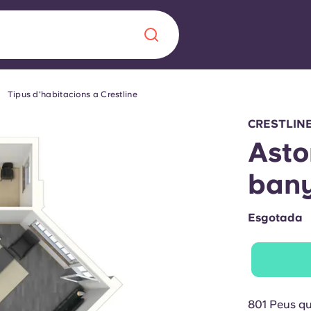
Tipus d'habitacions a Crestline
Chinese
Español
Català
CRESTLIN
Astor
ban
Sobre nosaltres
a nova era
Esgotada
ts
Preguntes freqü
 fomenta la
Bloc
s per als estudiants.
801 Peus q