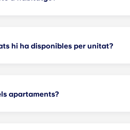
durant un any. Si necessites una opció especial, truca'ns o 
s hi ha disponibles per unitat?
estudiant tingui molt espai d'emmagatzematge i privacitat 
tribució i el nombre d'habitacions que hàgiu triat.
els apartaments?
habitatge dependrà de la distribució. Oferim distribucions q