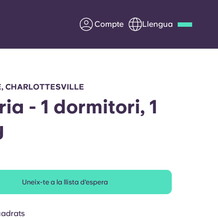
Compte
Llengua
Deutsch
Italian
French
Apply Now
E, CHARLOTTESVILLE
ia - 1 dormitori, 1
y
Col·laborar amb Yugo
ents
Informació per a pares
Uneix-te a la llista d'espera
Poseu-vos en contacte
uadrats