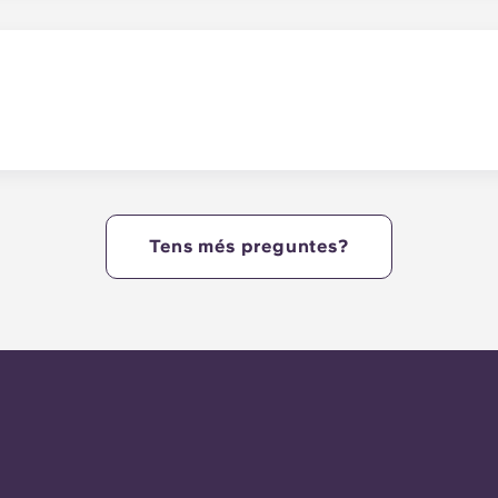
ínia sigui un èxit. Compreu productes bàsics a les nostres bo
ser més flexible o acabeu la lectura assignada en una de les
en mascotes.
Tens més preguntes?