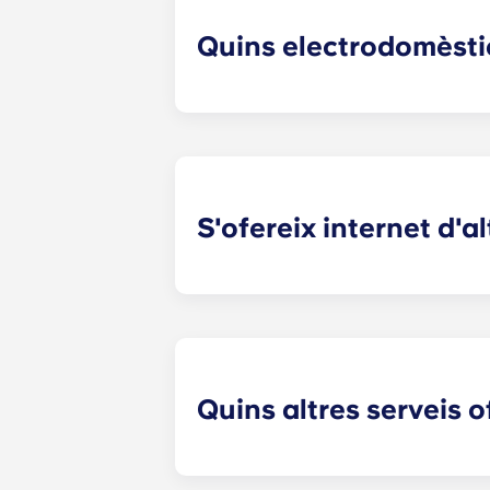
Quins electrodomèsti
Els nostres apartaments fora del re
àpat gourmet, com ara nevera, renta
S'ofereix internet d'a
Els estudiants universitaris utilitze
publicar a les xarxes socials i manten
apartaments.
Quins altres serveis o
Aquests apartaments a Charlottesvill