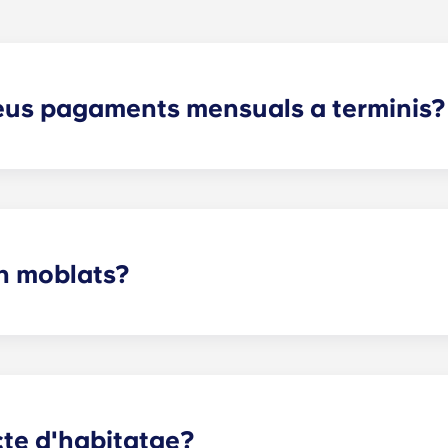
meus pagaments mensuals a terminis?
ents a terminis cobreixen Internet d'alta velocitat, cable, a
 l'ús de les nostres comoditats de luxe.
n moblats?
 Charlottesville, tens mobles esperant-te. Generalment oferi
. Per a la sala d'estar i la cuina, oferim un sofà, una taula d
cte d'habitatge?