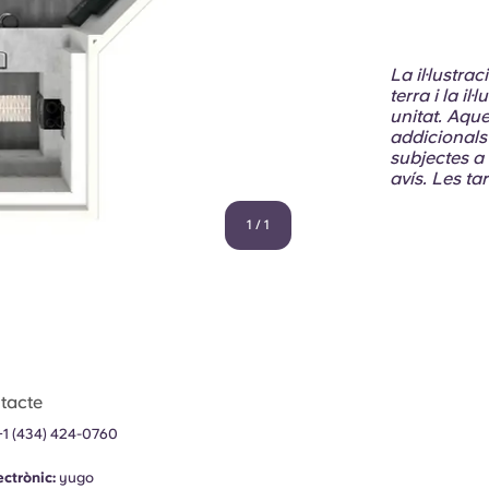
La il·lustra
terra i la i
unitat. Aques
addicionals 
subjectes a
avís. Les tar
1
/
1
tacte
+1 (434) 424-0760
ectrònic:
yugo