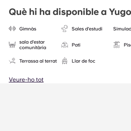
Què hi ha disponible a Yugo
Gimnàs
Sales d'estudi
Simulad
sala d'estar
Pati
Pis
comunitària
Terrassa al terrat
Llar de foc
Veure-ho tot