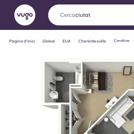
Cerca
camp
Crestline
Pàgina d'inici
Global
EUA
Charlottesville
English (GB)
English (US)
Sobre
Ubicacions
Més
Portuguese
Yugo x VCARB: Impulsant un
en l'habitatge per a estudian
Yugo La col·laboració pionera de amb VCARB
innovació, l'ambició i els moments inoblidable