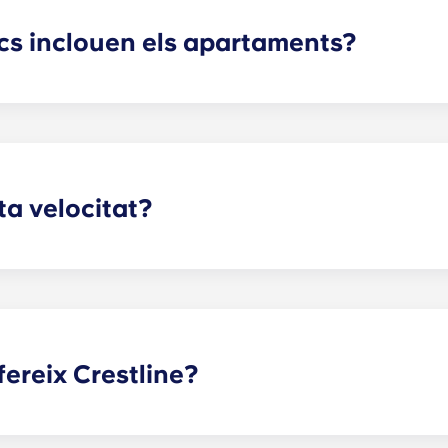
cs inclouen els apartaments?
cinte de Charlottesville estan equipats amb tots els electro
plats, microones i forn. Totes les unitats també inclouen r
lta velocitat?
n Internet per a tot, com ara veure programes i pel·lícules en 
ir-se al dia de les darreres notícies. Per tant, oferim Internet
fereix Crestline?
e, a prop de la UVA, ofereixen una llarga llista de caracterí