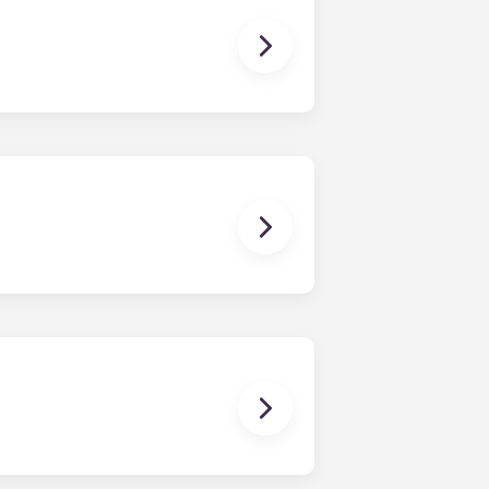
domèstics necessaris per cuinar un
entadora i assecadora.
streaming, fer recerca de treballs,
 d'alta velocitat a tots els
stiques per fer que la vostra