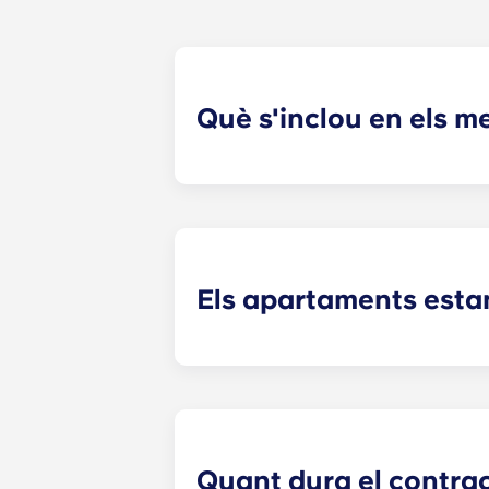
Què s'inclou en els 
Per a la vostra comoditat, els pagam
pantalla plana, control de plagues i
Els apartaments esta
Quan et mudes a Yugo A Crestline, a
i una tauleta de nit a les habitacions
electrodomèstics d'acer inoxidable.
Quant dura el contra