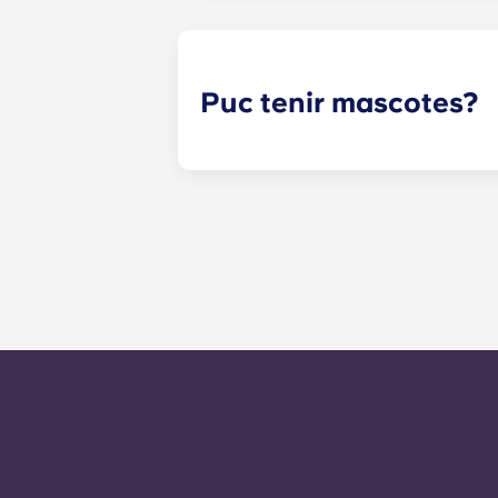
experiència a la Universitat de Virg
piscina, feu una classe de ioga per 
Puc tenir mascotes?
Sí. Els nostres apartaments admet