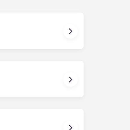
igua, mobles elegants, televisors de
m un llit, un escriptori amb cadira
e centre, un televisor i