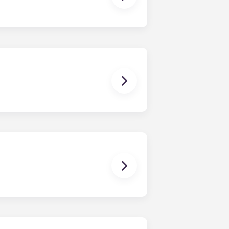
vine a visitar-nos!
a cada apartament. Tanmateix, les
ue van des d'un dormitori fins a