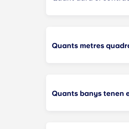
A Crestline, normalment pots llogar 
Quants metres quadrat
Yugo Crestline garanteix que cada 
mesures exactes dependran de la dis
Quants banys tenen 
El nombre de dormitoris del vostre 
plànols de fins a quatre dormitoris.