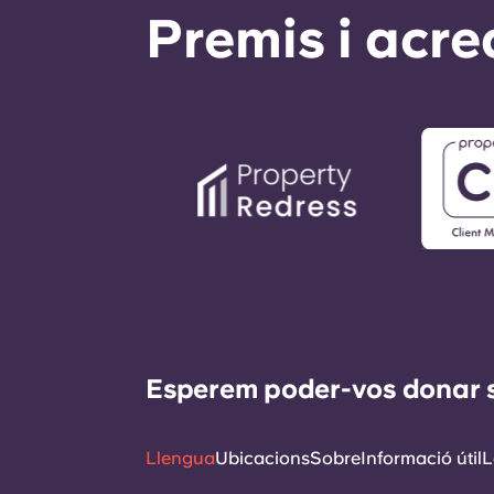
Premis i acre
Esperem poder-vos donar sup
Llengua
Ubicacions
Sobre
Informació útil
L