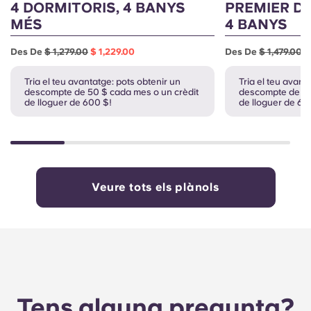
4 DORMITORIS, 4 BANYS
PREMIER DE
MÉS
4 BANYS
Des De
$ 1,279.00
$ 1,229.00
Des De
$ 1,479.00
$
Tria el teu avantatge: pots obtenir un
Tria el teu avant
descompte de 50 $ cada mes o un crèdit
descompte de 50
de lloguer de 600 $!
de lloguer de 60
Veure tots els plànols
Tens alguna pregunta?