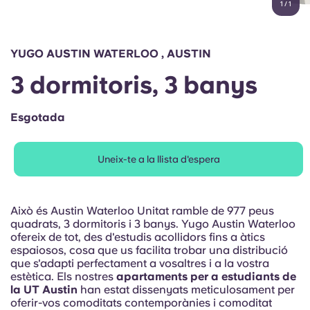
1
/
1
English (GB)
Selecciona un país
Reserva ara
Selecciona una ciutat
English (US)
YUGO AUSTIN WATERLOO , AUSTIN
Selecciona una residència
3 dormitoris, 3 banys
Chinese
Inicia la sessió
Esgotada
Español
Uneix-te a la llista d'espera
Català
Deutsch
Això és Austin Waterloo Unitat ramble de 977 peus
quadrats, 3 dormitoris i 3 banys. Yugo Austin Waterloo
ofereix de tot, des d'estudis acollidors fins a àtics
Italian
espaiosos, cosa que us facilita trobar una distribució
que s'adapti perfectament a vosaltres i a la vostra
estètica. Els nostres
apartaments per a estudiants de
French
la UT Austin
han estat dissenyats meticulosament per
oferir-vos comoditats contemporànies i comoditat