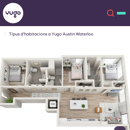
Tipus d'habitacions a Yugo Austin Waterloo
Sobre
English (GB)
English (US)
Ubicacions
Chinese
Español
Més
Català
Deutsch
Italian
French
Compte
Llengua
Portuguese