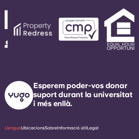
missatge serà respost pel nostre tècnic de servei
de guàrdia. El nostre objectiu exprés és
respondre a qualsevol necessitat de servei
general en un termini de 24 hores.
Esperem poder-vos donar
suport durant la universitat
i més enllà.
Llengua
Ubicacions
Sobre
Informació útil
Legal