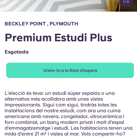
1
/
3
English (GB)
Selecciona un país
Reserva ara
Selecciona una ciutat
English (US)
BECKLEY POINT , PLYMOUTH
Selecciona una residència
Premium Estudi Plus
Chinese
Inicia la sessió
Esgotada
Español
Uneix-te a la llista d'espera
Català
Deutsch
L'elecció és teva: un estudi súper espaiós o una
alternativa més acollidora amb unes vistes
impressionants. Sigui com sigui, tindràs totes les
Italian
instal·lacions del nostre estudi, com ara una cuina
americana amb nevera, congelador, vitroceràmica i
forn combinat, un bany modern privat i molt d'espai
French
d'emmagatzematge i estudi. Les habitacions tenen una
mida d'entre 21 m² i vistes al mar. Vols compartir-ho?