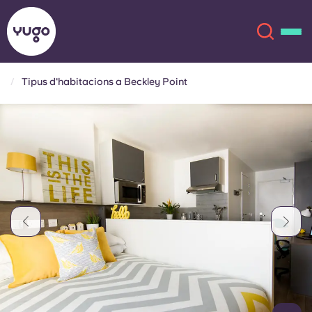
Tipus d'habitacions a Beckley Point
Sobre
English (GB)
English (US)
Ubicacions
Chinese
Español
Més
Català
Deutsch
Italian
French
Compte
Llengua
Portuguese