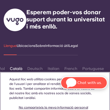
Esperem poder-vos donar
suport durant la universitat
i més enllà.
Llengua
Ubicacions
Sobre
Informació útil
Legal
ñol
Català
Deutsch
Italian
French
Portuguese
Aquest lloc web utilitza cookies per millorar l'experiència
Chat with us.
de l'usuari i per analitzar el rendiment i el trànsit al nostre
lloc web. També compartim informació sobre el vostre ús
del nostre lloc amb els nostres socis de xarxes socials,
publicitat i anàlisi.
Contacta amb nosaltres
No comparteixis la meva informació personal