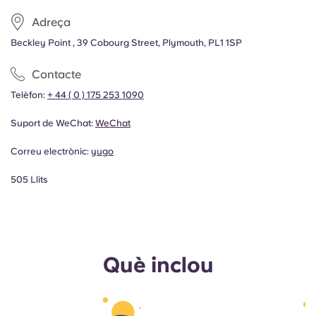
Adreça
Beckley Point , 39 Cobourg Street, Plymouth, PL1 1SP
Contacte
Telèfon:
+ 44 ( 0 ) 175 253 1090
Suport de WeChat:
WeChat
Correu electrònic:
yugo
505 Llits
Què inclou