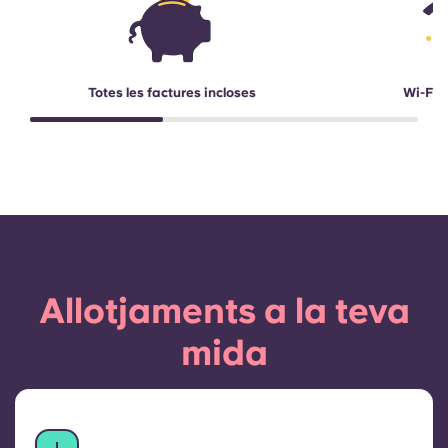
Totes les factures incloses
Wi-Fi d
Allotjaments a la teva
mida