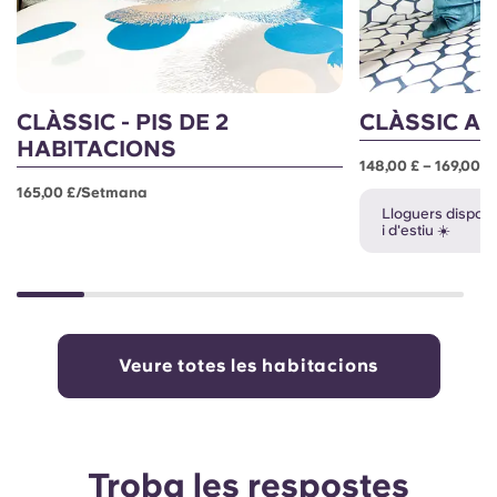
CLÀSSIC - PIS DE 2
CLÀSSIC A
HABITACIONS
148,00 £ – 169,00 
165,00 £/setmana
Lloguers disponi
i d'estiu ☀️
Veure totes les habitacions
Troba les respostes