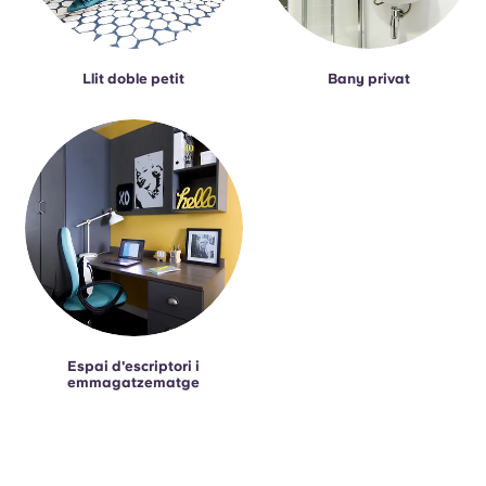
Llit doble petit
Bany privat
Espai d'escriptori i
emmagatzematge