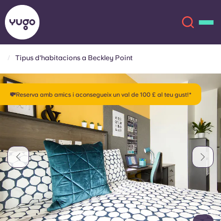
Tipus d'habitacions a Beckley Point
Sobre
English (GB)
💸Reserva amb amics i aconsegueix un val de 100 £ al teu gust!*
English (US)
Ubicacions
Chinese
Español
Més
Català
Deutsch
Italian
French
Compte
Llengua
Portuguese