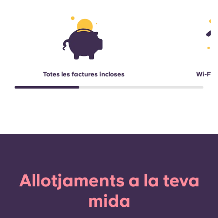
Totes les factures incloses
Wi-Fi d
Allotjaments a la teva
mida