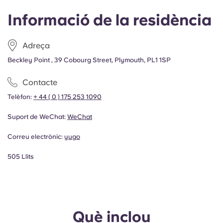
Informació de la residència
Adreça
Beckley Point , 39 Cobourg Street, Plymouth, PL1 1SP
Contacte
Telèfon:
+ 44 ( 0 ) 175 253 1090
Suport de WeChat:
WeChat
Correu electrònic:
yugo
505 Llits
Què inclou