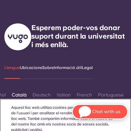
Esperem poder-vos donar
suport durant la universitat
i més enllà.
Llengua
Ubicacions
Sobre
Informació útil
Legal
ñol
Català
Deutsch
Italian
French
Portuguese
Aquest lloc web utilitza cookies per millorar l'experiència
Chat with us.
de l'usuari i per analitzar el rendiment i el trànsit al nostre
lloc web. També compartim informació sobre el vostre ús
del nostre lloc amb els nostres socis de xarxes socials,
publicitat i anàlisi.