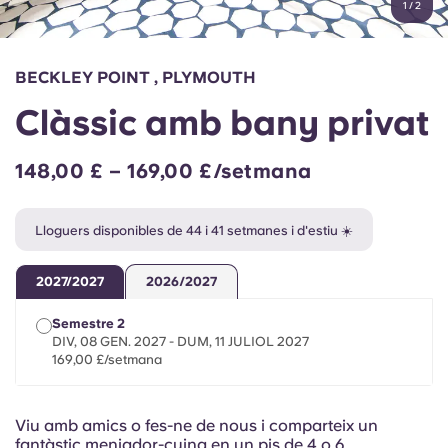
1
/
2
English (GB)
Selecciona un país
Reserva ara
Selecciona una ciutat
English (US)
BECKLEY POINT , PLYMOUTH
Selecciona una residència
Clàssic amb bany privat
Chinese
Inicia la sessió
148,00 £ – 169,00 £/setmana
Español
Lloguers disponibles de 44 i 41 setmanes i d'estiu ☀️
Català
2027/2027
2026/2027
Deutsch
Semestre 2
DIV, 08 GEN. 2027 - DUM, 11 JULIOL 2027
Italian
169,00 £/setmana
French
Viu amb amics o fes-ne de nous i comparteix un
fantàstic menjador-cuina en un pis de 4 o 6