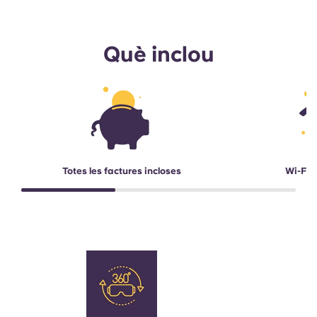
Què inclou
Totes les factures incloses
Wi-Fi d