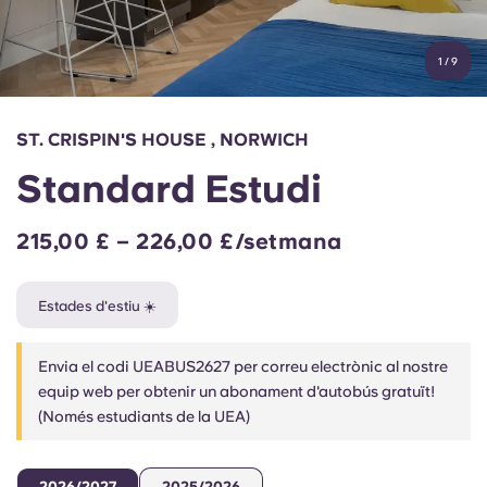
Compte
Llengua
Portuguese
1
/
9
English (GB)
Selecciona un país
Reserva ara
Selecciona una ciutat
English (US)
ST. CRISPIN'S HOUSE , NORWICH
Selecciona una residència
Standard Estudi
Chinese
Inicia la sessió
215,00 £ – 226,00 £/setmana
Español
Estades d'estiu ☀️
Català
Envia el codi UEABUS2627 per correu electrònic al nostre
Deutsch
equip web per obtenir un abonament d'autobús gratuït!
(Només estudiants de la UEA)
Italian
2026/2027
2025/2026