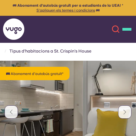
🚌
Abonament d'autobús gratuït per a estudiants de la UEA!
*
S'apliquen els termes i condicions
🚌
Tipus d'habitacions a St. Crispin's House
Sobre
English (GB)
🚌 Abonament d'autobús gratuït*
English (US)
Ubicacions
Chinese
Español
Més
Català
Deutsch
Italian
French