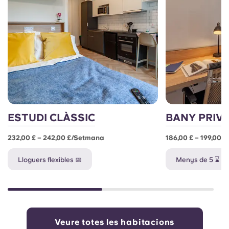
ESTUDI CLÀSSIC
BANY PRIVA
232,00 £ – 242,00 £/setmana
186,00 £ – 199,00 
Lloguers flexibles 📅
Menys de 5 ⌛
Veure totes les habitacions