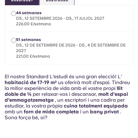
French
44 setmanes
Portuguese
DS., 12 SETEMBRE 2026 - DS., 17 JULIOL 2027
226,00 £/setmana
51 setmanes
DS., 12 DE SETEMBRE DE 2026 - DS., 4 DE SETEMBRE DE
2027
221,00 £/setmana
El nostre Standard L'estudi és una gran elecció! L'
habitació de 17-19 m²
us oferirà molt d'espai. Tindreu
la millor experiència de vida amb el vostre propi
llit
doble de ¾
per relaxar-vos i descansar,
molt d'espai
d'emmagatzematge
, un escriptori i una cadira per
estudiar, la vostra pròpia
cuina totalment equipada
amb un
forn de mida completa
i un
bany privat
.
Sona força bé, oi?