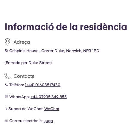
Informació de la residència
Adreça
St Crispin's House , Carrer Duke, Norwich, NR3 1PD
(Entrada per Duke Street)
Contacte
📞 Telèfon:
(+44) 01603517430
💬 WhatsApp:
+44 07935 349 855
📱Suport de WeChat:
WeChat
📧 Correu electrònic:
yugo