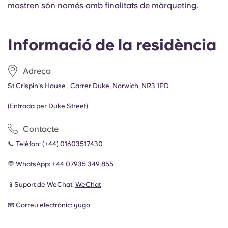
mostren són només amb finalitats de màrqueting.
Informació de la residència
Adreça
St Crispin's House , Carrer Duke, Norwich, NR3 1PD
(Entrada per Duke Street)
Contacte
📞 Telèfon:
(+44) 01603517430
💬 WhatsApp:
+44 07935 349 855
📱Suport de WeChat:
WeChat
📧 Correu electrònic:
yugo