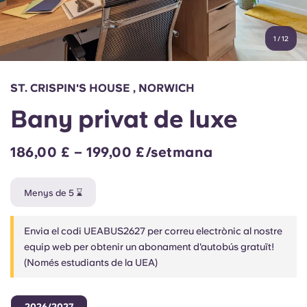
Compte
Llengua
Portuguese
1
/
12
English (GB)
Selecciona un país
Reserva ara
Selecciona una ciutat
English (US)
ST. CRISPIN'S HOUSE , NORWICH
Selecciona una residència
Bany privat de luxe
Chinese
Inicia la sessió
186,00 £ – 199,00 £/setmana
Español
Menys de 5 ⌛
Català
Envia el codi UEABUS2627 per correu electrònic al nostre
Deutsch
equip web per obtenir un abonament d'autobús gratuït!
(Només estudiants de la UEA)
Italian
2026/2027