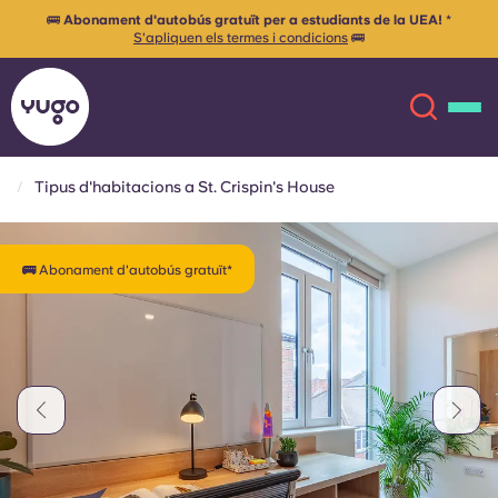
🚌
Abonament d'autobús gratuït per a estudiants de la UEA!
*
S'apliquen els termes i condicions
🚌
Tipus d'habitacions a St. Crispin's House
Sobre
English (GB)
🚌 Abonament d'autobús gratuït*
English (US)
Ubicacions
Chinese
Español
Més
Català
Deutsch
Italian
French