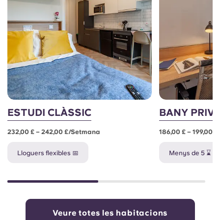
ESTUDI CLÀSSIC
BANY PRIVA
232,00 £ – 242,00 £/setmana
186,00 £ – 199,00 
Lloguers flexibles 📅
Menys de 5 ⌛
Veure totes les habitacions