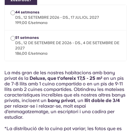
French
44 setmanes
Portuguese
DS., 12 SETEMBRE 2026 - DS., 17 JULIOL 2027
199,00 £/setmana
51 setmanes
DS., 12 DE SETEMBRE DE 2026 - DS., 4 DE SETEMBRE DE
2027
186,00 £/setmana
La més gran de les nostres habitacions amb bany
privat és la
Deluxe, que t'ofereix 17,5 - 25 m²
en un pis
de 7-8 llits amb 1 cuina compartida o en un pis de 9-11
llits amb 2 cuines compartides. Obtindreu les mateixes
característiques increïbles que els nostres altres banys
privats, incloent un
bany privat
, un
llit doble de 3/4
per relaxar-se i relaxar-se, molt espai
d'emmagatzematge, un escriptori i una cadira per
estudiar.
*La distribució de la cuina pot variar; les fotos que es