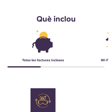
Què inclou
Totes les factures incloses
Wi-Fi d