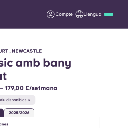
Compte
Llengua
Deutsch
Italian
French
Apply Now
URT , NEWCASTLE
sic amb bany
at
Col·laborar amb Yugo
 – 179,00 £/setmana
ents
Informació per a pares
tiu disponibles ☀️
Poseu-vos en contacte
2025/2026
anes