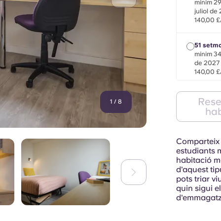
mínim 29
juliol de
140,00 
51 setm
mínim 34
de 2027
140,00 
Semestr
Rese
1
/
8
Dl., 11 d
hab
179,00 
Comparteix 
estudiants m
habitació m
d'aquest tip
pots triar vi
quin sigui el
d'emmagatzem