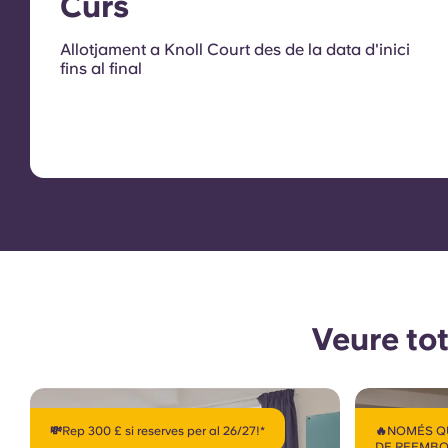
Curs
Allotjament a Knoll Court des de la data d'inici
fins al final
Veure tot
💸Rep 300 £ si reserves per al 26/27!*
🔥NOMÉS Q
DE REEMBO