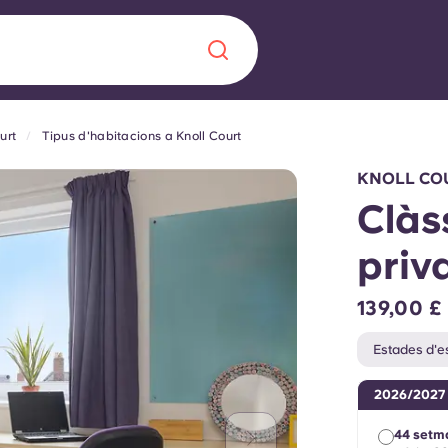
urt
Tipus d'habitacions a Knoll Court
Chinese
Español
Català
KNOLL CO
Clàs
priv
Sobre nosaltres
a nova era
139,00 £
ts
Preguntes freqü
Estades d'es
 fomenta la
Bloc
2026/2027
s per als estudiants.
44 setm