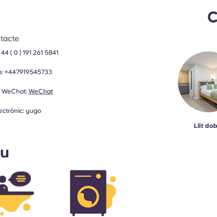
C
tacte
 44 ( 0 ) 191 261 5841
p:
+447919545733
e WeChat:
WeChat
ectrònic:
yugo
Llit dob
ou