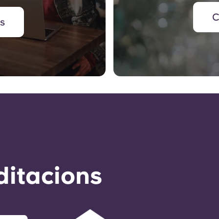
C
's
ditacions