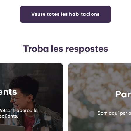
Veure totes les habitacions
Troba les respostes
ents
Par
Potser trobareu la
Som aquí per a
reqüents.