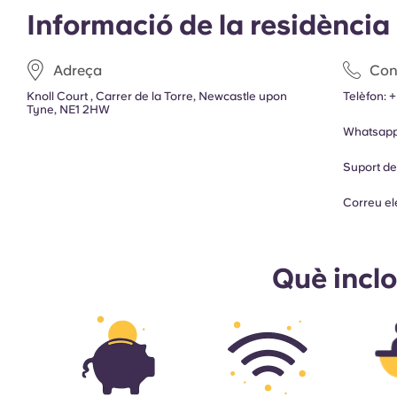
Informació de la residència
Adreça
Con
Knoll Court , Carrer de la Torre, Newcastle upon
Telèfon:
+
Tyne, NE1 2HW
Whatsap
Suport d
Correu el
Què incl