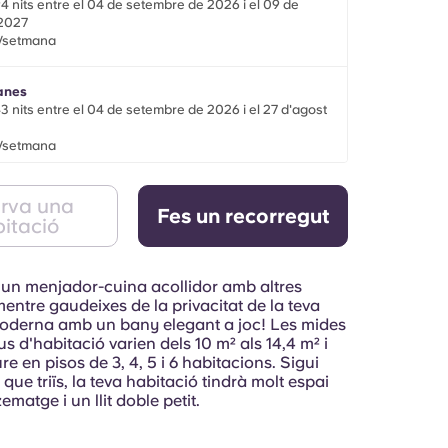
4 nits entre el 04 de setembre de 2026 i el 09 de
 2027
£/setmana
anes
3 nits entre el 04 de setembre de 2026 i el 27 d'agost
£/setmana
e 2
rva una
Fes un recorregut
e gen. de 2027 - dl., 24 de maig de 2027
itació
£/setmana
un menjador-cuina acollidor amb altres
entre gaudeixes de la privacitat de la teva
oderna amb un bany elegant a joc! Les mides
us d'habitació varien dels 10 m² als 14,4 m² i
ure en pisos de 3, 4, 5 i 6 habitacions. Sigui
 que triïs, la teva habitació tindrà molt espai
atge i un llit doble petit.