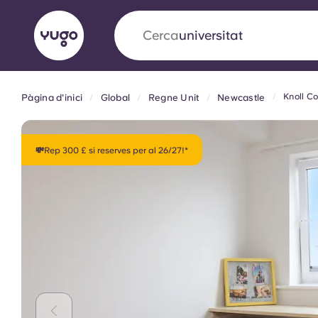
Cerca
allotjament
Knoll Co
Pàgina d'inici
Global
Regne Unit
Newcastle
English (GB)
English (US)
Sobre
Ubicacions
Més
Portuguese
💸Rep 300 £ si reserves per al 26/27!*
Yugo x VCARB: Impulsant un
en l'habitatge per a estudian
Yugo La col·laboració pionera de amb VCARB
innovació, l'ambició i els moments inoblidable