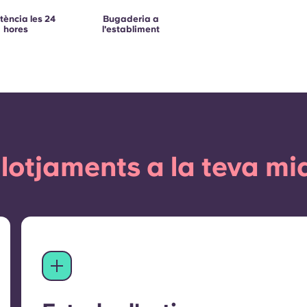
tència les 24
Bugaderia a
hores
l'establiment
llotjaments a la teva mi