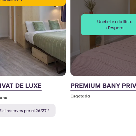
Uneix-te a la llista
d'espera
IVAT DE LUXE
PREMIUM BANY PRI
Esgotada
mana
 si reserves per al 26/27!*