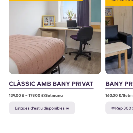
CLÀSSIC AMB BANY PRIVAT
BANY PR
139,00 £ – 179,00 £/setmana
160,00 £/set
Estades d'estiu disponibles ☀️
💸Rep 300 £