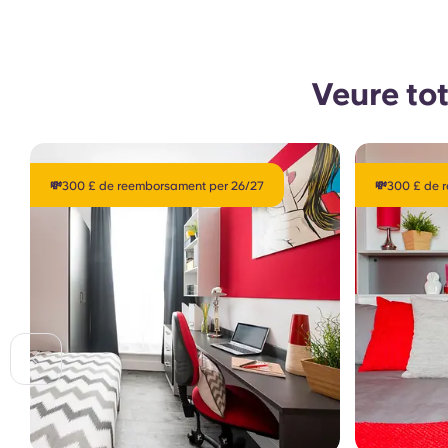
Veure tot
💸300 £ de reemborsament per 26/27
💸300 £ de 