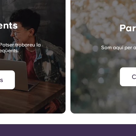
ents
Par
Potser trobareu la
Som aquí per a
reqüents.
C
's