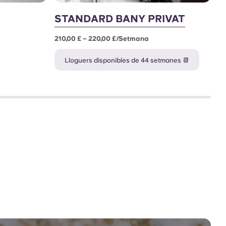
STANDARD BANY PRIVAT
S
210,00 £ – 220,00 £/setmana
27
Lloguers disponibles de 44 setmanes 📆