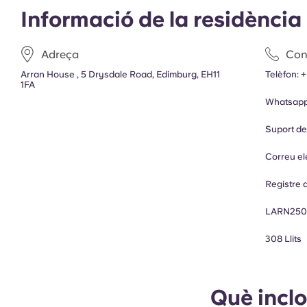
Informació de la residència
Adreça
Con
Arran House , 5 Drysdale Road, Edimburg, EH11
Telèfon:
+
1FA
Whatsap
Suport d
Correu el
Registre d
LARN250
308 Llits
Què incl