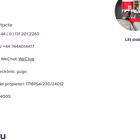
tacte
 44 ( 0 ) 131 201 2260
Llit dob
p:
+44
7444014417
e WeChat:
WeChat
ectrònic:
yugo
el propietari:
1718954/230/24012
4005
ou