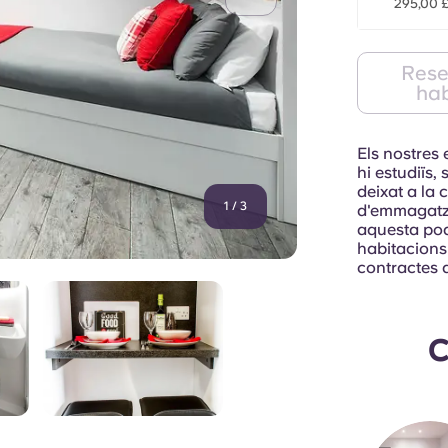
295,00 
Rese
hab
Els nostres
hi estudiïs
deixat a la 
1
/
3
d'emmagatze
aquesta podr
habitacions
contractes 
C