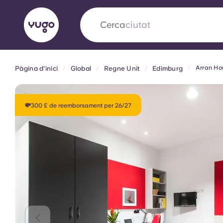
Cerca
camp
Arran Ho
Pàgina d'inici
Global
Regne Unit
Edimburg
English (GB)
English (US)
Sobre
Ubicacions
Més
Portuguese
💸300 £ de reemborsament per 26/27
Yugo x VCARB: Impulsant un
en l'habitatge per a estudian
Yugo La col·laboració pionera de amb VCARB
innovació, l'ambició i els moments inoblidable