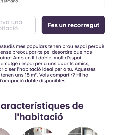
£/setmana
rva una
Fes un recorregut
itació
 estudis més populars tenen prou espai perquè
, sense preocupar-te pel desordre que has
cuina! Amb un llit doble, molt d'espai
matge i espai per a uns quants amics,
ia ser l'habitació ideal per a tu. Aquestes
 tenen uns 18 m². Vols compartir? Hi ha
d'ocupació doble disponibles.
aracterístiques de
l'habitació