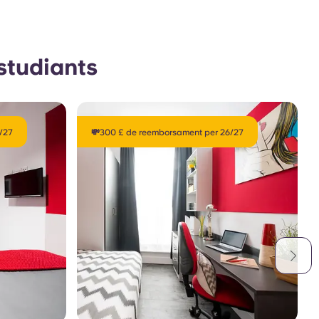
estudiants
/27
💸300 £ de reemborsament per 26/27