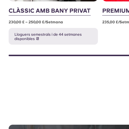
CLÀSSIC AMB BANY PRIVAT
PREMIUM
230,00 £ – 250,00 £/setmana
235,00 £/set
Lloguers semestrals i de 44 setmanes
disponibles 📆