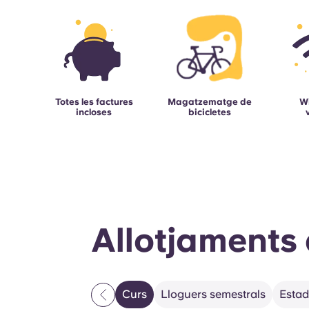
Totes les factures
Magatzematge de
Wi
incloses
bicicletes
Allotjaments 
Curs
Lloguers semestrals
Estad