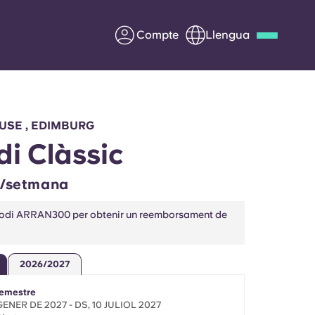
Compte
Llengua
Deutsch
Italian
French
Apply Now
USE , EDIMBURG
di Clàssic
£/setmana
Col·laborar amb Yugo
l codi ARRAN300 per obtenir un reemborsament de
ents
Informació per a pares
2026/2027
Poseu-vos en contacte
emestre
GENER DE 2027 - DS, 10 JULIOL 2027