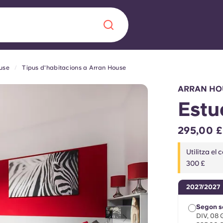
use
Tipus d'habitacions a Arran House
Chinese
Español
Català
ARRAN HO
Estu
295,00 
Sobre nosaltres
a nova era
Utilitza e
300 £
ts
Preguntes freqü
2027/2027
 fomenta la
Bloc
s per als estudiants.
Segon s
DIV, 08 