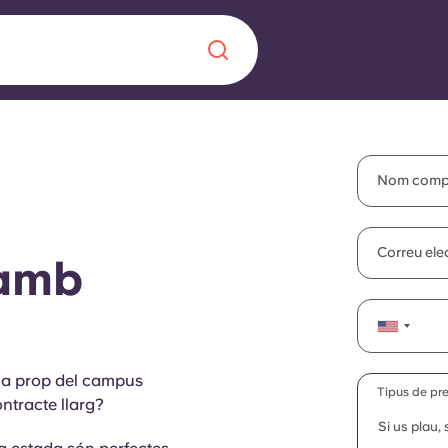
Chinese
Español
Català
Nom comp
Correu ele
 amb
Sobre nosaltres
a nova era
ts
Preguntes freqü
e a prop del campus
 fomenta la
Bloc
Tipus de pr
tracte llarg?
s per als estudiants.
Si us plau,