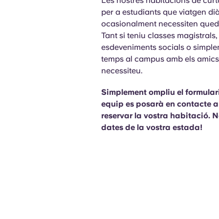
Les nostres habitacions de curt
per a estudiants que viatgen di
ocasionalment necessiten quedar
Tant si teniu classes magistrals,
esdeveniments socials o simpl
temps al campus amb els amics,
necessiteu.
Simplement ompliu el formulari
equip es posarà en contacte a
reservar la vostra habitació. N
dates de la vostra estada!