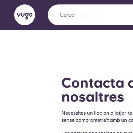
Cerca
ciutat
English (GB)
English (US)
Sobre
Ubicacions
Més
Portuguese
Contacta
Yugo x VCARB: Impulsant un
nosaltres
en l'habitatge per a estudian
Necessites un lloc on allotjar-t
Yugo La col·laboració pionera de amb VCARB
sense comprometre't amb un con
innovació, l'ambició i els moments inoblidable