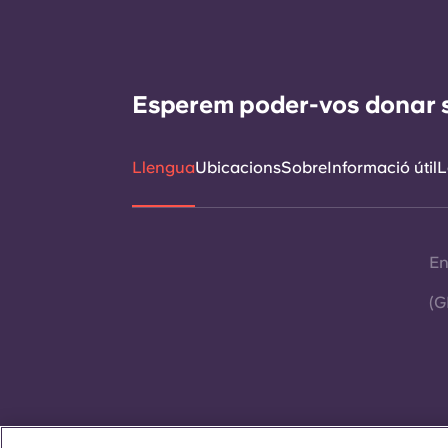
Esperem poder-vos donar sup
Llengua
Ubicacions
Sobre
Informació útil
L
En
(G