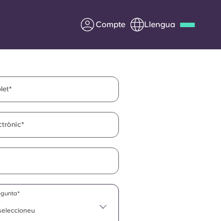
Compte
Llengua
Deutsch
Italian
French
Apply Now
let
ctrònic
Col·laborar amb Yugo
ents
Informació per a pares
Poseu-vos en contacte
egunta*
 seleccioneu