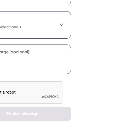
 seleccioneu
satge (opcional)
Enviar missatge