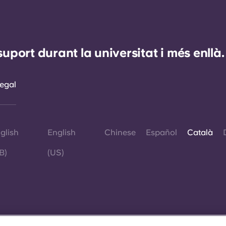
ort durant la universitat i més enllà.
egal
glish
English
Chinese
Español
Català
B)
(US)