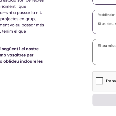
a estada són perfectes
àriament i que
-s'hi a passar la nit.
Residència*
 projectes en grup,
Si us plau,
ement voleu passar més
 tenim el que
El teu mis
 següent i el nostre
mb vosaltres per
o oblideu incloure les