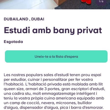
1
/
6
English (GB)
Selecciona un país
Reserva ara
Selecciona una ciutat
English (US)
DUBAILAND , DUBAI
Selecciona una residència
Estudi amb bany privat
Chinese
Inicia la sessió
Esgotada
Español
Uneix-te a la llista d'espera
Català
Deutsch
Les nostres populars sales d'estudi tenen prou espai
per estudiar, cuinar i personalitzar per fer vostra
l'habitació. L'habitació privada està moblada amb llit
Italian
queen size, armari de 3 portes, gran escriptori d'estudi,
una cadira stu, molt emmagatzematge intel·ligent i
teniu la vostra pròpia cuina americana equipada amb
French
un camp de cocció, nevera, microones, bullidor
d'aigua, dispensador d'aigua, pica i barra d'esmorzar.