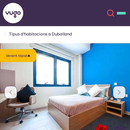
Tipus d'habitacions a Dubailand
Sobre
English (GB)
Venent ràpid🔥
English (US)
Ubicacions
Chinese
Español
Més
Català
Deutsch
Italian
French
Compte
Llengua
Portuguese