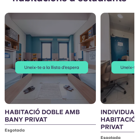
Uneix-te a la llista d'espera
Uneix-te 
HABITACIÓ DOBLE AMB
INDIVIDUA
BANY PRIVAT
HABITACIÓ
PRIVAT
Esgotada
Esgotada