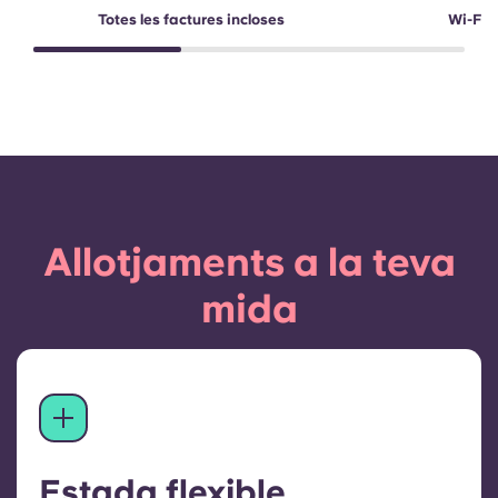
Totes les factures incloses
Wi-Fi d
Allotjaments a la teva
mida
Estada flexible