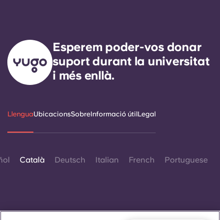
Esperem poder-vos donar
suport durant la universitat
i més enllà.
Llengua
Ubicacions
Sobre
Informació útil
Legal
ñol
Català
Deutsch
Italian
French
Portuguese