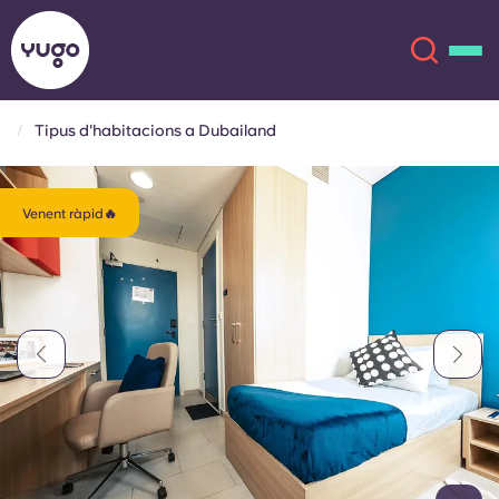
Tipus d'habitacions a Dubailand
Sobre
English (GB)
Venent ràpid🔥
English (US)
Ubicacions
Chinese
Español
Més
Català
Deutsch
Italian
French
Compte
Llengua
Portuguese