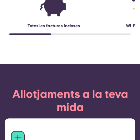
Totes les factures incloses
Wi-Fi d
Allotjaments a la teva
mida