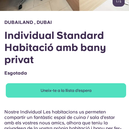
1
/
5
English (GB)
Selecciona un país
Reserva ara
Selecciona una ciutat
English (US)
DUBAILAND , DUBAI
Selecciona una residència
Individual Standard
Chinese
Inicia la sessió
Habitació amb bany
Español
privat
Català
Esgotada
Deutsch
Uneix-te a la llista d'espera
Italian
Nostre Individual Les habitacions us permeten
French
compartir un fantàstic espai de cuina / sala d'estar
amb els vostres nous amics, alhora que teniu la
privadesa de la vostra pròpia habitació i bany per fer-