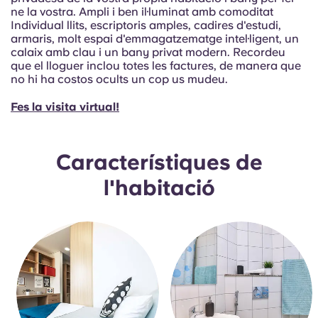
Portuguese
ne la vostra. Ampli i ben il·luminat amb comoditat
Individual llits, escriptoris amples, cadires d'estudi,
armaris, molt espai d'emmagatzematge intel·ligent, un
calaix amb clau i un bany privat modern. Recordeu
que el lloguer inclou totes les factures, de manera que
no hi ha costos ocults un cop us mudeu.
Fes la visita virtual!
Característiques de
l'habitació