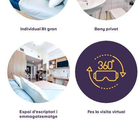
Individual llit gran
Bany privat
Espai d'escriptori i
Fes la visita virtual
emmagatzematge