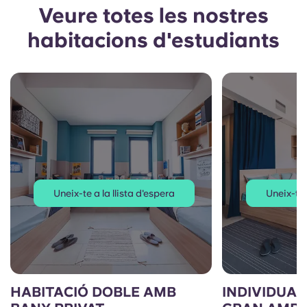
Veure totes les nostres
habitacions d'estudiants
Uneix-te a la llista d'espera
Uneix-te 
HABITACIÓ DOBLE AMB
INDIVIDUAL