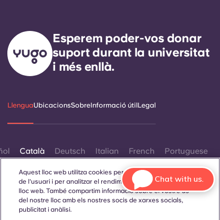
Esperem poder-vos donar
suport durant la universitat
i més enllà.
Llengua
Ubicacions
Sobre
Informació útil
Legal
ñol
Català
Deutsch
Italian
French
Portuguese
Aquest lloc web utilitza cookies per millorar l'experiència
Chat with us.
de l'usuari i per analitzar el rendiment i el trànsit al nostre
lloc web. També compartim informació sobre el vostre ús
del nostre lloc amb els nostres socis de xarxes socials,
publicitat i anàlisi.