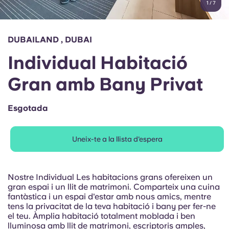
1
/
7
English (GB)
Selecciona un país
Reserva ara
Selecciona una ciutat
English (US)
DUBAILAND , DUBAI
Selecciona una residència
Individual Habitació
Chinese
Inicia la sessió
Gran amb Bany Privat
Español
Esgotada
Català
Uneix-te a la llista d'espera
Deutsch
Italian
Nostre Individual Les habitacions grans ofereixen un
gran espai i un llit de matrimoni. Comparteix una cuina
fantàstica i un espai d'estar amb nous amics, mentre
French
tens la privacitat de la teva habitació i bany per fer-ne
el teu. Àmplia habitació totalment moblada i ben
lluminosa amb llit de matrimoni, escriptoris amples,