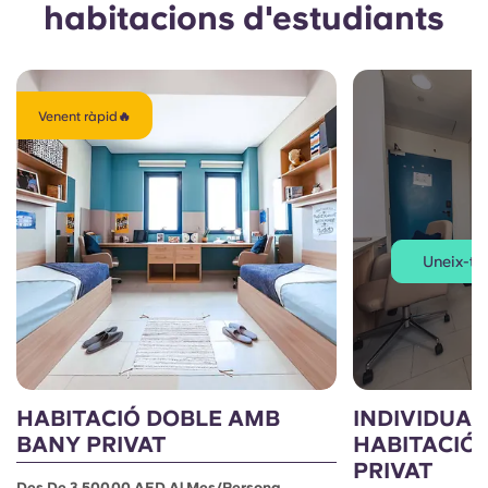
habitacions d'estudiants
Venent ràpid🔥
Uneix-te 
HABITACIÓ DOBLE AMB
INDIVIDUA
BANY PRIVAT
HABITACIÓ
PRIVAT
Des De 3.500,00 AED Al Mes/persona