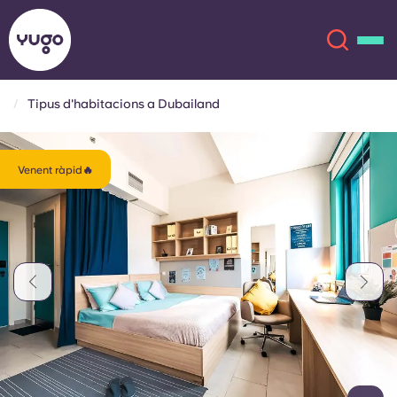
Tipus d'habitacions a Dubailand
Sobre
English (GB)
Venent ràpid🔥
English (US)
Ubicacions
Chinese
Español
Més
Català
Deutsch
Italian
French
Compte
Llengua
Portuguese