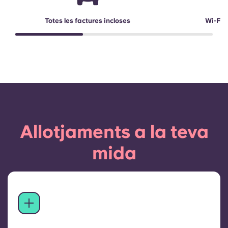
Totes les factures incloses
Wi-Fi d
Allotjaments a la teva
mida