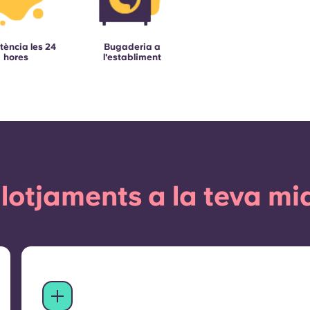
tència les 24
Bugaderia a
hores
l'establiment
llotjaments a la teva mi