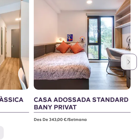
ÀSSICA
CASA ADOSSADA STANDARD
E
BANY PRIVAT
I
Des De 343,00 €/setmana
De