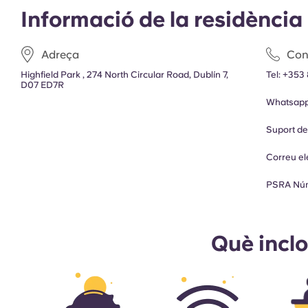
Informació de la residència
Adreça
Con
Highfield Park , 274 North Circular Road, Dublín 7,
Tel:
+353 
D07 ED7R
Whatsapp
Suport d
Correu el
PSRA Núme
Què incl