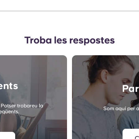
Troba les respostes
ents
Par
 Potser trobareu la
Som aquí per a
reqüents.
C