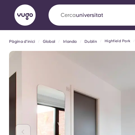
Cerca
allotjament
Highfield Park
Pàgina d'inici
Global
Irlanda
Dublín
English (GB)
English (US)
Sobre
Ubicacions
Més
Portuguese
Yugo x VCARB: Impulsant un
en l'habitatge per a estudian
Yugo La col·laboració pionera de amb VCARB
innovació, l'ambició i els moments inoblidable