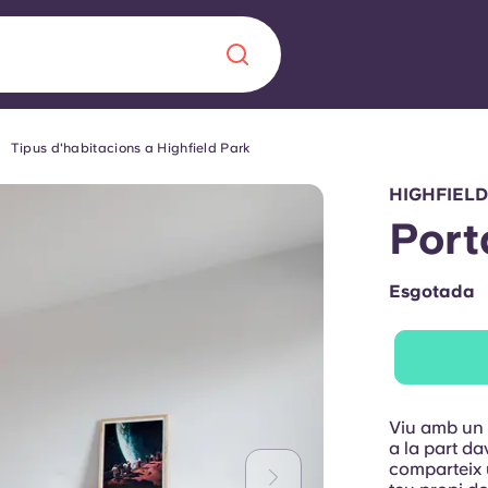
Tipus d'habitacions a Highfield Park
Chinese
Español
Català
HIGHFIELD
Port
Esgotada
Sobre nosaltres
a nova era
ts
Preguntes freqü
 fomenta la
Bloc
Viu amb un a
s per als estudiants.
a la part da
comparteix u