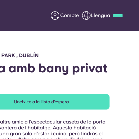
Compte
Llengua
Deutsch
Italian
French
Apply Now
 PARK , DUBLÍN
a amb bany privat
Col·laborar amb Yugo
Uneix-te a la llista d'espera
ents
Informació per a pares
Poseu-vos en contacte
ltre amic a l'espectacular caseta de la porta
vantera de l'habitatge. Aquesta habitació
na gran sala d'estar i cuina, però tindràs el