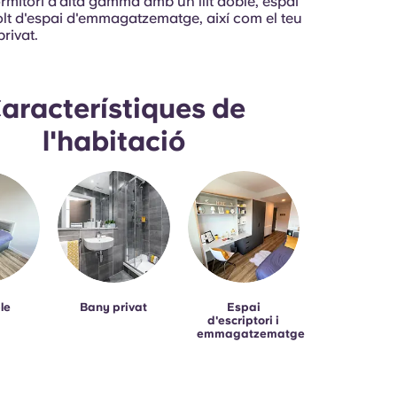
rmitori d'alta gamma amb un llit doble, espai
olt d'espai d'emmagatzematge, així com el teu
rivat.
aracterístiques de
l'habitació
le
Bany privat
Espai
d'escriptori i
emmagatzematge