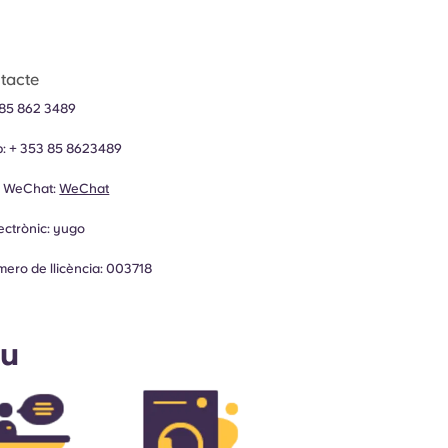
tacte
85 862 3489
: +
353
85 8623489
e WeChat:
WeChat
ectrònic:
yugo
ro de llicència: 003718
ou