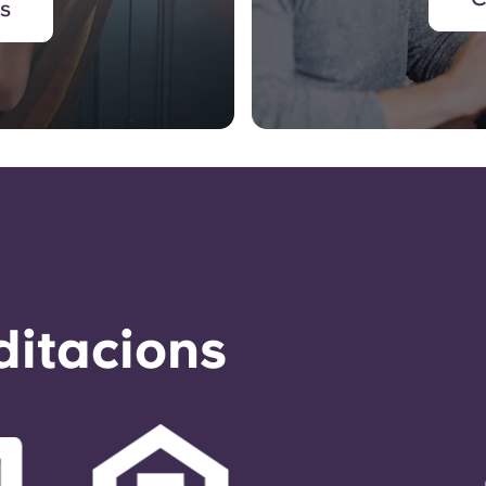
's
ditacions