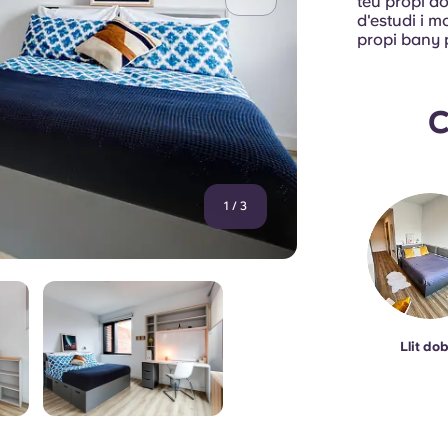
teu propi do
d'estudi i m
propi bany p
C
1
/
3
Llit dob