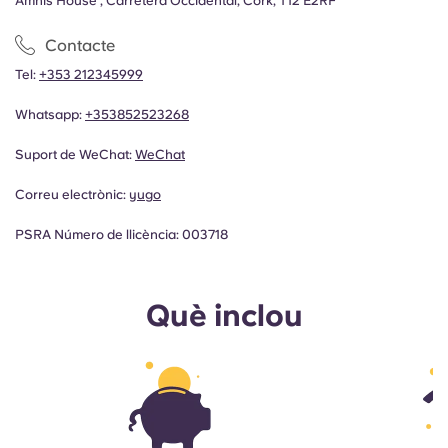
Amnis House , Carretera Occidental, Cork, T12 E2RF
Contacte
Tel:
+353 212345999
Whatsapp:
+353852523268
Suport de WeChat:
WeChat
Correu electrònic:
yugo
PSRA Número de llicència: 003718
Què inclou