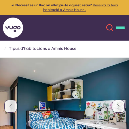
☀️
Necessites un lloc on allotjar-te aquest estiu?
Reserva la teva
habitació a Amnis House .
Tipus d'habitacions a Amnis House
Sobre
English (GB)
English (US)
Ubicacions
Chinese
Español
Més
Català
Deutsch
Italian
French