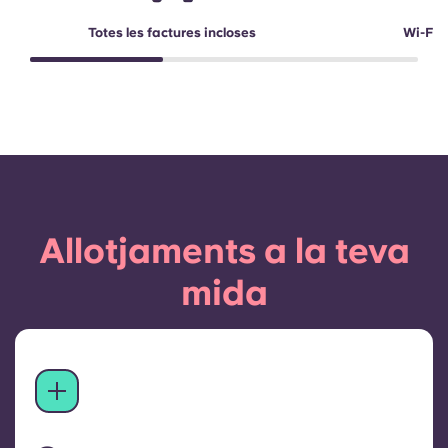
Totes les factures incloses
Wi-Fi d
Allotjaments a la teva
mida