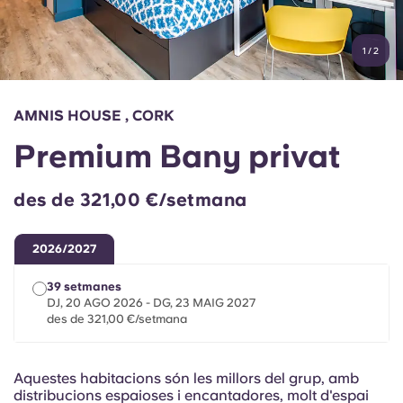
Compte
Llengua
Portuguese
1
/
2
English (GB)
Selecciona un país
Reserva ara
Selecciona una ciutat
English (US)
AMNIS HOUSE , CORK
Selecciona una residència
Premium Bany privat
Chinese
Inicia la sessió
des de 321,00 €/setmana
Español
2026/2027
Català
39 setmanes
DJ, 20 AGO 2026 - DG, 23 MAIG 2027
Deutsch
des de 321,00 €/setmana
Italian
Aquestes habitacions són les millors del grup, amb
distribucions espaioses i encantadores, molt d'espai