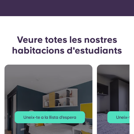
Veure totes les nostres
habitacions d'estudiants
Uneix-te a la llista d'espera
Uneix-te 