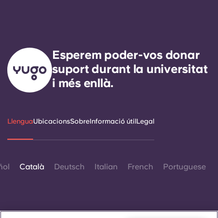
Esperem poder-vos donar
suport durant la universitat
i més enllà.
Llengua
Ubicacions
Sobre
Informació útil
Legal
ñol
Català
Deutsch
Italian
French
Portuguese