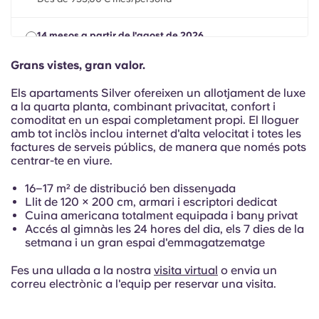
Portuguese
14 mesos a partir de l'agost de 2026
DS., 01 AGO 2026 - DJ., 30 SETEMBRE 2027
Des de 955,00 € mes/persona
Grans vistes, gran valor.
Els apartaments Silver ofereixen un allotjament de luxe
Estada semestral (semestre d'hivern 26/27) (1)
a la quarta planta, combinant privacitat, confort i
DJ, 01 OCT 2026 - DC, 31 MAR 2027
comoditat en un espai completament propi. El lloguer
Des de 955,00 € mes/persona
amb tot inclòs inclou internet d'alta velocitat i totes les
factures de serveis públics, de manera que només pots
centrar-te en viure.
16–17 m² de distribució ben dissenyada
Llit de 120 × 200 cm, armari i escriptori dedicat
Cuina americana totalment equipada i bany privat
Accés al gimnàs les 24 hores del dia, els 7 dies de la
setmana i un gran espai d'emmagatzematge
Fes una ullada a la nostra
visita virtual
o envia un
correu electrònic a l'equip per reservar una visita.