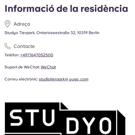
Informació de la residència
Adreça
Studyo Tierpark, Ontarioseestraße 32, 10319 Berlín
Contacte
Telèfon:
+4917647052500
Suport de WeChat:
WeChat
Correu electrònic:
studiotierpark@ yugo .com