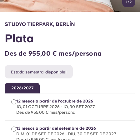
1
/
9
English (GB)
Selecciona un país
Reserva ara
Selecciona una ciutat
English (US)
STUDYO TIERPARK, BERLÍN
Selecciona una residència
Plata
Chinese
Inicia la sessió
Des de 955,00 € mes/persona
Español
Estada semestral disponible!
Català
2026/2027
Deutsch
12 mesos a partir de l'octubre de 2026
JO, 01 OCTUBRE 2026 - JO, 30 SET 2027
Italian
Des de 955,00 € mes/persona
French
13 mesos a partir del setembre de 2026
DIM, 01 DE SET. DE 2026 - DIU, 30 DE SET. DE 2027
Des de 955,00 € mes/persona