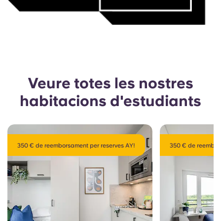
Veure totes les nostres
habitacions d'estudiants
350 € de reemborsament per reserves AY!
350 € de reembor