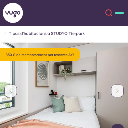
Tipus d'habitacions a STUDYO Tierpark
Sobre
English (GB)
350 € de reemborsament per reserves AY!
English (US)
Ubicacions
Chinese
Español
Més
Català
Deutsch
Italian
French
Compte
Llengua
Portuguese