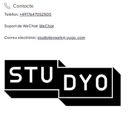
Contacte
Telèfon:
+4917647052500
Suport de WeChat:
WeChat
Correu electrònic:
studiotierpark@ yugo .com