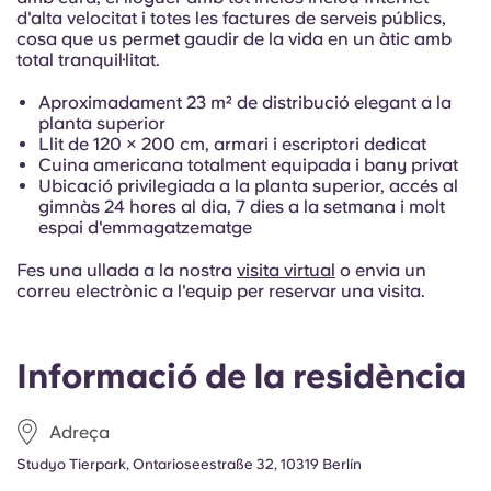
Portuguese
d'alta velocitat i totes les factures de serveis públics,
cosa que us permet gaudir de la vida en un àtic amb
total tranquil·litat.
Aproximadament 23 m² de distribució elegant a la
planta superior
Llit de 120 × 200 cm, armari i escriptori dedicat
Cuina americana totalment equipada i bany privat
Ubicació privilegiada a la planta superior, accés al
gimnàs 24 hores al dia, 7 dies a la setmana i molt
espai d'emmagatzematge
Fes una ullada a la nostra
visita virtual
o envia un
correu electrònic a l'equip per reservar una visita.
Informació de la residència
Adreça
Studyo Tierpark, Ontarioseestraße 32, 10319 Berlín