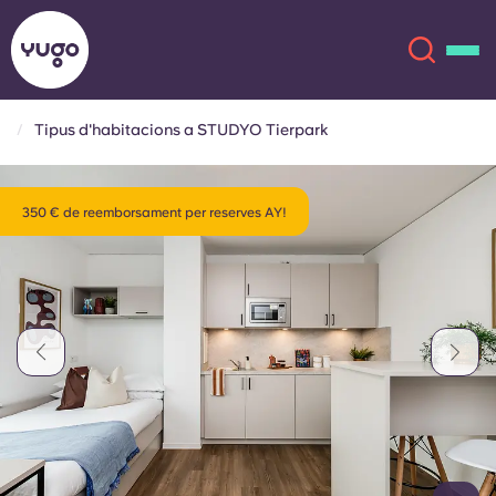
Tipus d'habitacions a STUDYO Tierpark
Sobre
English (GB)
350 € de reemborsament per reserves AY!
English (US)
Ubicacions
Chinese
Español
Més
Català
Deutsch
Italian
French
Compte
Llengua
Portuguese