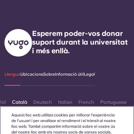
Esperem poder-vos donar
suport durant la universitat
i més enllà.
Llengua
Ubicacions
Sobre
Informació útil
Legal
ñol
Català
Deutsch
Italian
French
Portuguese
Aquest lloc web utilitza cookies per millorar l'experiència
de l'usuari i per analitzar el rendiment i el trànsit al nostre
lloc web. També compartim informació sobre el vostre ús
del nostre lloc amb els nostres socis de xarxes socials,