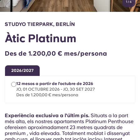
1
/
6
English (GB)
Selecciona un país
Reserva ara
Selecciona una ciutat
English (US)
STUDYO TIERPARK, BERLÍN
Selecciona una residència
Àtic Platinum
Chinese
Inicia la sessió
Des de 1.200,00 € mes/persona
Español
2026/2027
Català
12 mesos a partir de l'octubre de 2026
JO, 01 OCTUBRE 2026 - JO, 30 SET 2027
Deutsch
Des de 1.200,00 € mes/persona
Italian
Experiència exclusiva a l'últim pis.
Situats a la part
més alta, els nostres apartaments Platinum Penthouse
French
ofereixen aproximadament 23 metres quadrats de
premium , vida elevada. Totalment moblat i dissenyat
amb cura, el lloguer amb tot inclòs inclou Internet