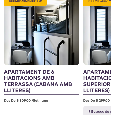
REEMBORSAMENT 💰
REEMBORSAMEN
APARTAMENT DE 6
APARTAMEN
HABITACIONS AMB
HABITACIO
TERRASSA (CABANA AMB
SUPERIOR 
LLITERES)
LLITERES)
Des De $ 309.00 /setmana
Des De $ 299.00 /
⬇️ Baixada de pr