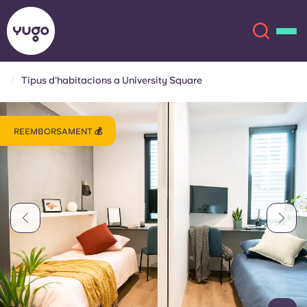
Tipus d'habitacions a University Square
Sobre
English (GB)
REEMBORSAMENT 💰
English (US)
Ubicacions
Chinese
Español
Més
Català
Deutsch
Italian
French
Compte
Llengua
Portuguese