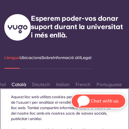
Esperem poder-vos donar
suport durant la universitat
i més enllà.
Llengua
Ubicacions
Sobre
Informació útil
Legal
ñol
Català
Deutsch
Italian
French
Portuguese
Aquest lloc web utilitza cookies per millorar l'experiència
Chat with us.
de l'usuari i per analitzar el rendiment i el trànsit al nostre
lloc web. També compartim informació sobre el vostre ús
del nostre lloc amb els nostres socis de xarxes socials,
publicitat i anàlisi.
Contacta amb nosaltres