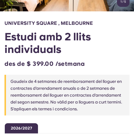
1
/
5
English (GB)
Selecciona un país
Reserva ara
Selecciona una ciutat
English (US)
UNIVERSITY SQUARE , MELBOURNE
Selecciona una residència
Estudi amb 2 llits
Chinese
Inicia la sessió
individuals
Español
des de $ 399.00 /setmana
Català
Gaudeix de 4 setmanes de reemborsament del lloguer en
Deutsch
contractes d'arrendament anuals o de 2 setmanes de
reemborsament del lloguer en contractes d'arrendament
del segon semestre. No vàlid per a lloguers a curt termini.
Italian
S'apliquen els termes i condicions.
French
2026/2027