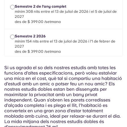
Portuguese
Semestre 2 de l'any complet
mínim 308 nits entre el 13 de juliol de 2026 i el 5 de juliol de
2027
des de $ 399.00 /setmana
Semestre 2 2026
mínim 154 nits entre el 13 de juliol de 2026 i l'1 de febrer de
2027
des de $ 399.00 /setmana
Lloguer a curt termini
Si us agrada el so dels nostres estudis amb totes les
mínim 21 nits entre el 13 de juliol de 2026 i l'1 de febrer de
funcions d'altes especificacions, però voleu estalviar
2027
una mica en el cost, què tal si compartiu una habitació
des de $ 399.00 /setmana
d'estudi amb un amic o potser feu un nou amic? Els
nostres estudis dobles estan ben dissenyats per
maximitzar la privacitat amb un bany privat
independent. Quan s'obren les parets corredisses
d'alçada completa i es plega el llit, l'habitació es
converteix en una gran zona d'estar totalment
moblada amb cuina, ideal per relaxar-se durant el dia.
La mida mitjana dels nostres estudis dobles és
d'aproximadament 26 m².