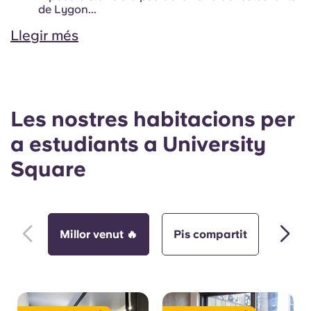
de Lygon...
Llegir més
Les nostres habitacions per
a estudiants a University
Square
Millor venut 🔥
Pis compartit
Apar