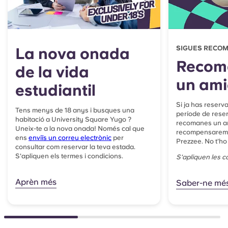
La nova onada
SIGUES RECO
Recom
de la vida
un ami
estudiantil
Si ja has reserva
Tens menys de 18 anys i busques una
període de rese
habitació a University Square Yugo ?
recomanes un am
Uneix-te a la nova onada! Només cal que
recompensarem 
ens
enviïs un correu electrònic
per
Prezzee. No t'ho
consultar com reservar la teva estada.
S'apliquen els termes i condicions.
S'apliquen les c
Aprèn més
Saber-ne mé