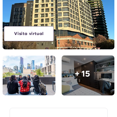
Compte
Llengua
Portuguese
English (GB)
Selecciona un país
Reserva ara
Selecciona una ciutat
English (US)
Visita virtual
Selecciona una residència
Chinese
Inicia la sessió
Español
+ 15
Català
Deutsch
Italian