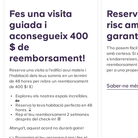
Fes una visita
Reserv
guiada i
risc a
aconsegueix 400
garant
$ de
T'ho posem fàcil
amb certesa. Si e
reemborsament!
s'endarrereixen, 
reemborsament 
Reserva una visita a l'edifici avui mateix i
per a una prope
l'habitació dels teus somnis en un termini
de 48 hores per rebre un reemborsament
Saber-ne mé
de 400 $! 💵
Exploreu els nostres espais increïbles.
🏡
Reserva la teva habitació perfecta en 48
hores. ⌛
Rep el teu reemborsament 2 setmanes
després del check-in! 📆
Afanya't, aquest acord no durarà gaire!
👉 Programa el teu recorregut ara i fes el