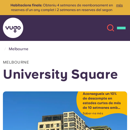
Habitacions finals:
Obteniu 4 setmanes de reemborsament en
més
reserves d'un any complet i 2 setmanes en reserves del segon
semestre. S'apliquen els termes i condicions.
Melbourne
Sobre
English (GB)
MELBOURNE
University Square
English (US)
Ubicacions
Chinese
Español
Més
Aconsegueix un 10%
de descompte en
estades curtes de més
Català
Deutsch
de 10 setmanes amb
el codi SHORT10*
Saber-ne més
Italian
French