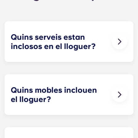
Quins serveis estan
inclosos en el lloguer?
Les utilitats, inclosa la Wi-Fi d'alta velocitat, estan
incloses al vostre lloguer, de manera que no us
haureu de preocupar de pagar les factures a
temps.
Quins mobles inclouen
L'únic element addicional que cal pagar és l'ús
el lloguer?
de les rentadores quan feu el rentat.
Tots els nostres pisos vénen completament
L'aparcament també pot estar disponible per un
moblats! A la teva habitació tindreu un llit, un
cost addicional, parleu amb l'equip del lloc per
matalàs, un escriptori i un magatzem per a roba i
obtenir més informació.
objectes personals.