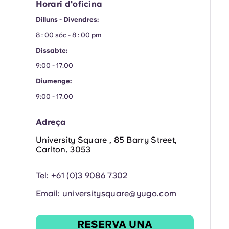
French
Horari d'oficina
Dilluns - Divendres:
Portuguese
8 : 00 sóc - 8 : 00 pm
Dissabte:
9:00 - 17:00
Diumenge:
9:00 - 17:00
Adreça
University Square , 85 Barry Street,
Carlton, 3053
Tel:
+61 (0)3 9086 7302
Email:
universitysquare@yugo.com
RESERVA UNA