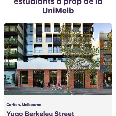
estudiants a prop de la
Portuguese
UniMelb
Carlton, Melbourne
Yugo Berkeley Street