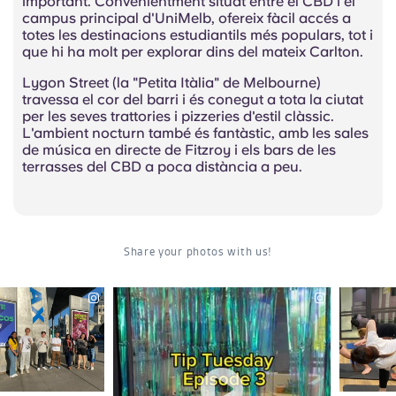
important. Convenientment situat entre el CBD i el
campus principal d'UniMelb, ofereix fàcil accés a
totes les destinacions estudiantils més populars, tot i
que hi ha molt per explorar dins del mateix Carlton.
Lygon Street (la "Petita Itàlia" de Melbourne)
travessa el cor del barri i és conegut a tota la ciutat
per les seves trattories i pizzeries d'estil clàssic.
L'ambient nocturn també és fantàstic, amb les sales
de música en directe de Fitzroy i els bars de les
terrasses del CBD a poca distància a peu.