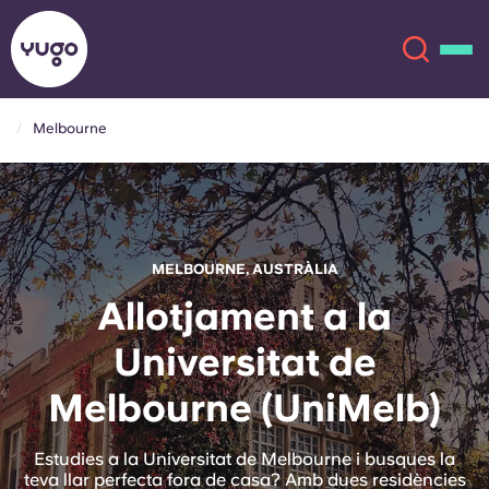
Melbourne
Sobre
English (GB)
English (US)
Ubicacions
MELBOURNE, AUSTRÀLIA
Chinese
Español
Més
Allotjament a la
Universitat de
Català
Deutsch
Melbourne (UniMelb)
Italian
French
Compte
Llengua
Estudies a la Universitat de Melbourne i busques la
Portuguese
teva llar perfecta fora de casa? Amb dues residències