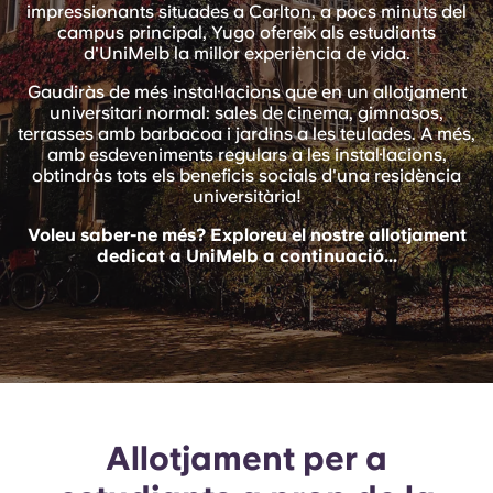
English (GB)
impressionants situades a Carlton, a pocs minuts del
Selecciona un país
Reserva ara
campus principal, Yugo ofereix als estudiants
d'UniMelb la millor experiència de vida.
Selecciona una ciutat
English (US)
Gaudiràs de més instal·lacions que en un allotjament
Selecciona una residència
universitari normal: sales de cinema, gimnasos,
terrasses amb barbacoa i jardins a les teulades. A més,
Chinese
amb esdeveniments regulars a les instal·lacions,
Inicia la sessió
obtindràs tots els beneficis socials d'una residència
Español
universitària!
Voleu saber-ne més? Exploreu el nostre allotjament
dedicat a UniMelb a continuació...
Català
Deutsch
Italian
French
Allotjament per a