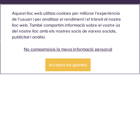
Llengua
Ubicacions
Sobre
Informació útil
Legal
Aquest lloc web utilitza cookies per millorar l'experiència
de l'usuari i per analitzar el rendiment i el trànsit al nostre
lloc web. També compartim informació sobre el vostre ús
del nostre lloc amb els nostres socis de xarxes socials,
publicitat i anàlisi.
ñol
Català
Deutsch
Italian
French
Portuguese
No comparteixis la meva informació personal
Accepta les galetes
Contacta amb nosaltres
© 2026. Tots els drets reservats.
Sempre que es mostrin paraules que denoten un gènere
específic en aquest lloc web, es pretén que s'apliquin a tothom
independentment del gènere.