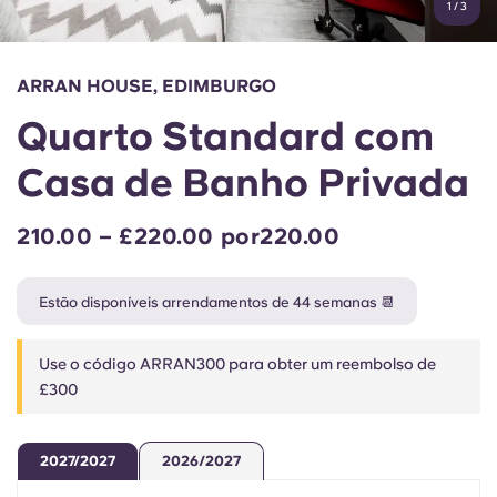
1
/
3
English (GB)
Selecione um país
Reservar agora
Selecione uma cidade
English (US)
ARRAN HOUSE, EDIMBURGO
Selecione uma residência
Quarto Standard com
Chinese
Iniciar sessão
Casa de Banho Privada
Español
210.00 – £220.00 por220.00
Català
Estão disponíveis arrendamentos de 44 semanas 📆
Deutsch
Use o código ARRAN300 para obter um reembolso de
Italian
£300
French
2027/2027
2026/2027