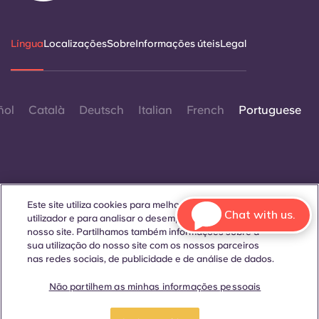
Língua
Localizações
Sobre
Informações úteis
Legal
ñol
Català
Deutsch
Italian
French
Portuguese
Este site utiliza cookies para melhorar a experiência do
Contactar-nos
Chat with us.
utilizador e para analisar o desempenho e o tráfego no
nosso site. Partilhamos também informações sobre a
sua utilização do nosso site com os nossos parceiros
nas redes sociais, de publicidade e de análise de dados.
© 2026. Todos os direitos reservados.
Sempre que palavras que denotam um género específico
Não partilhem as minhas informações pessoais
forem exibidas neste site, elas se aplicam a todos,
independentemente do género.
Reservar um
Faça uma visita