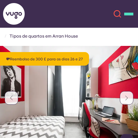
Tipos de quartos em Arran House
Sobre
English (GB)
💸Reembolso de 300 £ para os dias 26 e 27
English (US)
Localizações
Chinese
Español
Mais
Català
Deutsch
Italian
French
Conta
Língua
Portuguese