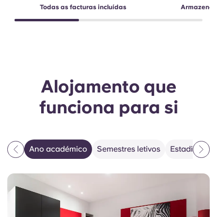
Todas as facturas incluídas
Armazename
Alojamento que
funciona para si
Ano académico
Semestres letivos
Estadias fle