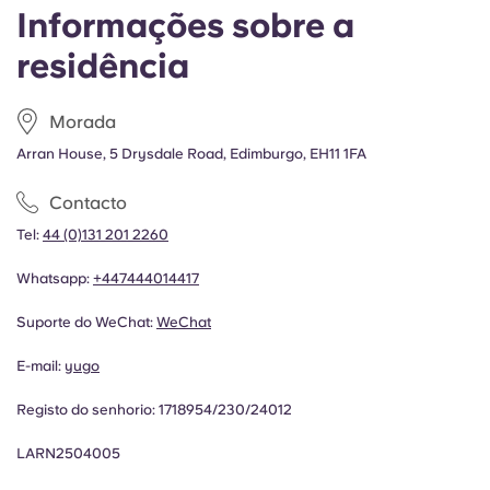
Informações sobre a
residência
Morada
Arran House, 5 Drysdale Road, Edimburgo, EH11 1FA
Contacto
Tel:
44 (0)131 201 2260
Whatsapp:
+447444014417
Suporte do WeChat:
WeChat
E-mail:
yugo
Registo do senhorio:
1718954/230/24012
LARN2504005