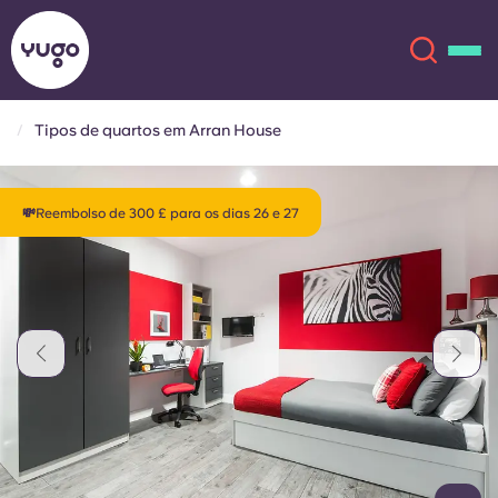
Tipos de quartos em Arran House
Sobre
English (GB)
💸Reembolso de 300 £ para os dias 26 e 27
English (US)
Localizações
Chinese
Español
Mais
Català
Deutsch
Italian
French
Conta
Língua
Portuguese