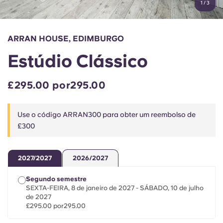
1
/
3
English (GB)
Selecione um país
Reservar agora
Selecione uma cidade
English (US)
ARRAN HOUSE, EDIMBURGO
Selecione uma residência
Estúdio Clássico
Chinese
Iniciar sessão
£295.00 por295.00
Español
Use o código ARRAN300 para obter um reembolso de
Català
£300
Deutsch
2027/2027
2026/2027
Italian
Segundo semestre
SEXTA-FEIRA, 8 de janeiro de 2027 - SÁBADO, 10 de julho
de 2027
French
£295.00 por295.00