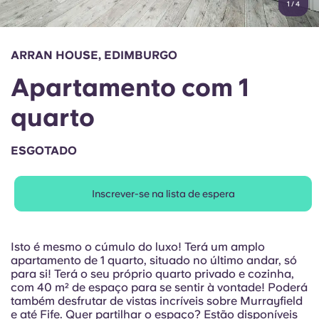
1
/
4
English (GB)
Selecione um país
Reservar agora
Selecione uma cidade
English (US)
ARRAN HOUSE, EDIMBURGO
Selecione uma residência
Apartamento com 1
Chinese
Iniciar sessão
quarto
Español
ESGOTADO
Català
Inscrever-se na lista de espera
Deutsch
Italian
Isto é mesmo o cúmulo do luxo! Terá um amplo
apartamento de 1 quarto, situado no último andar, só
para si! Terá o seu próprio quarto privado e cozinha,
French
com 40 m² de espaço para se sentir à vontade! Poderá
também desfrutar de vistas incríveis sobre Murrayfield
e até Fife. Quer partilhar o espaço? Estão disponíveis