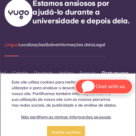
Estamos ansiosos por
ajudá-lo durante a
universidade e depois dela.
Língua
Localizações
Sobre
Informações úteis
Legal
ñol
Català
Deutsch
Italian
French
Portuguese
Este site utiliza cookies para melhorar a experiência do
Chat with us.
utilizador e para analisar o desempenho e o tráfego no
nosso site. Partilhamos também informações sobre a
sua utilização do nosso site com os nossos parceiros
nas redes sociais, de publicidade e de análise de dados.
Contactar-nos
Não partilhem as minhas informações pessoais
Reserve já
Aceitar cookies