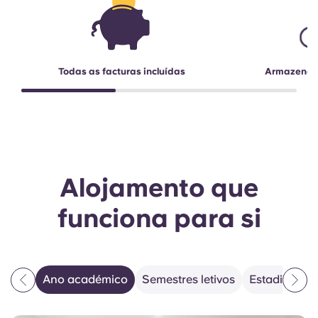
Todas as facturas incluídas
Armazename
Alojamento que
funciona para si
Ano académico
Semestres letivos
Estadias fle