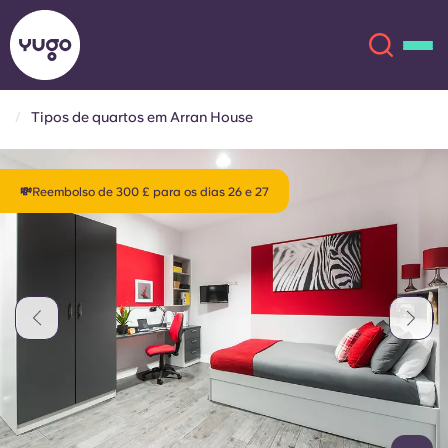
Tipos de quartos em Arran House
Sobre
English (GB)
💸Reembolso de 300 £ para os dias 26 e 27
English (US)
Localizações
Chinese
Español
Mais
Català
Deutsch
Italian
French
Conta
Língua
Portuguese