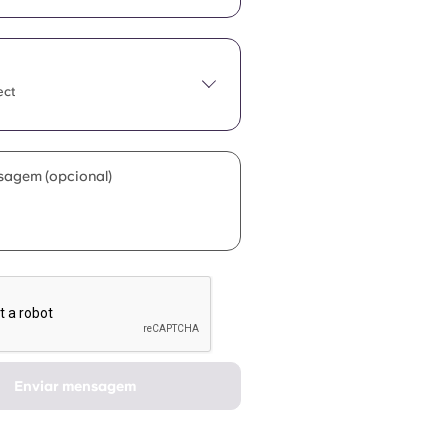
ect
sagem (opcional)
Enviar mensagem