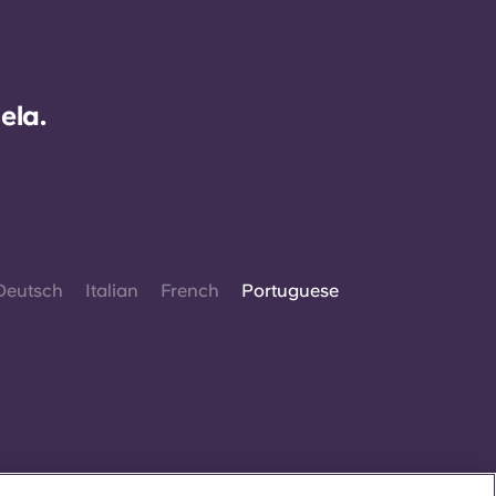
ela.
Deutsch
Italian
French
Portuguese
 2026. Todos os direitos reservados.