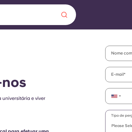
Chinese
Español
Català
Nome com
E-mail
-nos
Sobre nós
 uma nova
 universitária e viver
Perguntas frequ
la a inovação, a
Blogue
Tipo de per
lunos.
Please Sel
cal para efetuar uma