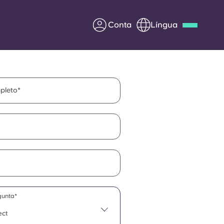
Conta
Língua
Deutsch
Italian
French
Apply Now
pleto
Parceria com a Yugo
entes
Informação para os pais
Entre em contacto
gunta*
connosco
ect