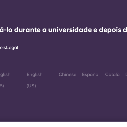
-lo durante a universidade e depois d
eis
Legal
glish
English
Chinese
Español
Català
B)
(US)
©