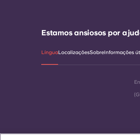
Estamos ansiosos por ajudá
Língua
Localizações
Sobre
Informações út
En
(G