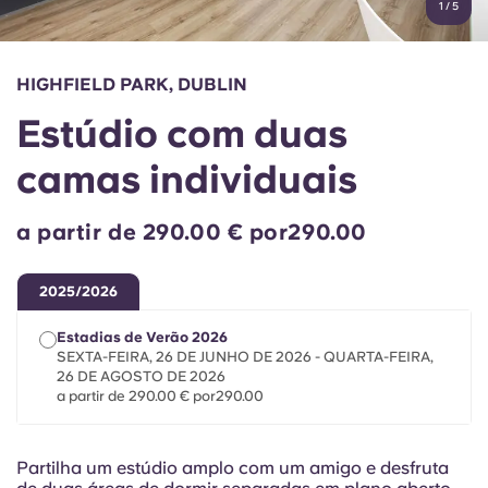
1
/
5
English (GB)
Selecione um país
Reservar agora
Selecione uma cidade
English (US)
HIGHFIELD PARK, DUBLIN
Selecione uma residência
Estúdio com duas
Chinese
Iniciar sessão
camas individuais
Español
a partir de 290.00 € por290.00
Català
2025/2026
Deutsch
Estadias de Verão 2026
SEXTA-FEIRA, 26 DE JUNHO DE 2026 - QUARTA-FEIRA,
Italian
26 DE AGOSTO DE 2026
a partir de 290.00 € por290.00
French
Partilha um estúdio amplo com um amigo e desfruta