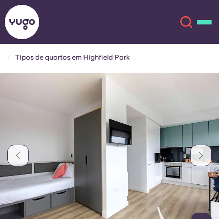
Tipos de quartos em Highfield Park
Sobre
English (GB)
English (US)
Localizações
Chinese
Español
Mais
Català
Deutsch
Italian
French
Conta
Língua
Portuguese