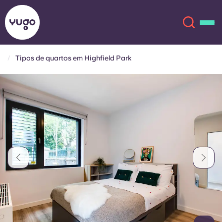
Tipos de quartos em Highfield Park
Sobre
English (GB)
English (US)
Localizações
Chinese
Español
Mais
Català
Deutsch
Italian
French
Conta
Língua
Portuguese