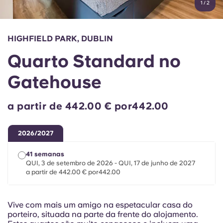
1
/
2
English (GB)
Selecione um país
Reservar agora
Selecione uma cidade
English (US)
HIGHFIELD PARK, DUBLIN
Selecione uma residência
Quarto Standard no
Chinese
Iniciar sessão
Gatehouse
Español
a partir de 442.00 € por442.00
Català
2026/2027
Deutsch
41 semanas
QUI, 3 de setembro de 2026 - QUI, 17 de junho de 2027
Italian
a partir de 442.00 € por442.00
French
Vive com mais um amigo na espetacular casa do
porteiro, situada na parte da frente do alojamento.